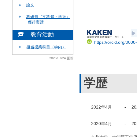
論文
科研費（文科省・学振）
獲得実績
教育活動
https://orcid.org/000
担当授業科目（学内）
2026/07/24 更新
学歴
2022年4月
-
2
2020年4月
-
2
九州大学 大学院工学