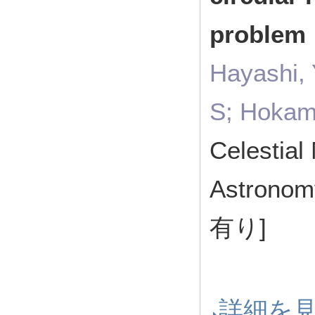
problem
Hayashi, 
S; Hokam
Celestia
Astron
有り]
詳細を