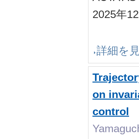
2025年1
詳細を
Trajecto
on invar
control
Yamaguchi