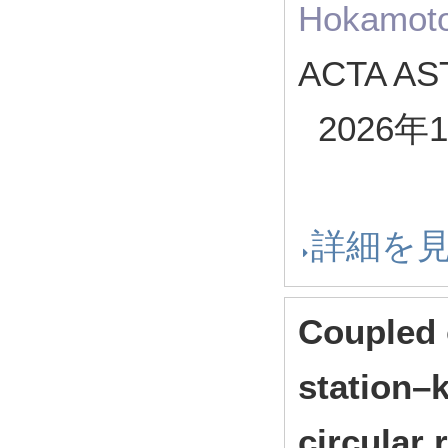
Hokamoto
ACTA AS
2026年
詳細を
Coupled 
station–
circular 