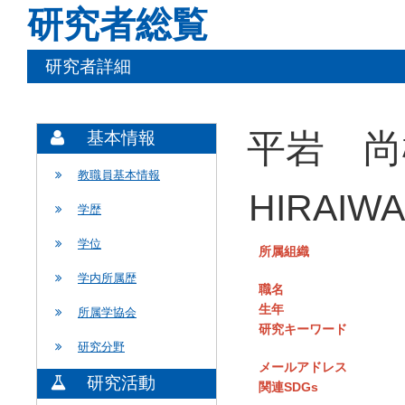
研究者総覧
研究者詳細
平岩 尚
基本情報
教職員基本情報
HIRAIWA
学歴
学位
所属組織
学内所属歴
職名
生年
所属学協会
研究キーワード
研究分野
メールアドレス
研究活動
関連SDGs