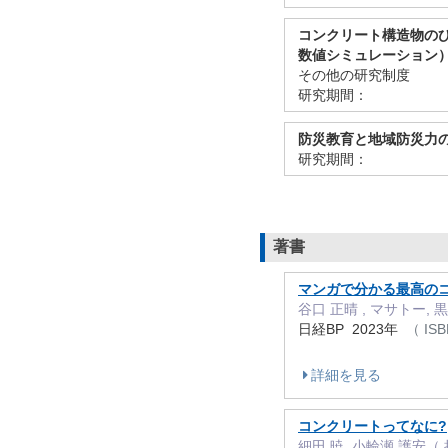
コンクリート構造物の
数値シミュレーション
その他の研究制度
研究期間：
防災教育と地域防災力
研究期間：
著書
マンガで分かる最高の
谷口 正晴 , マサトー,
日経BP 2023年
（ ISB
詳細を見る
コンクリートってなに?
細田 暁, 小輪瀬 護安（