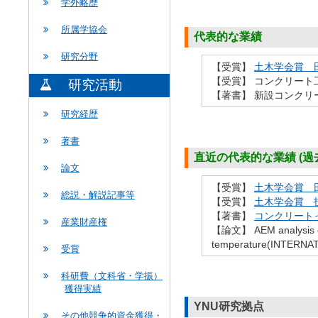
学外略歴
所属学協会
代表的な業績
研究分野
【受賞】
土木学会賞 
【受賞】 コンクリート工
研究活動
【著書】 新設コンクリー
研究経歴
著書
直近の代表的な業績 (過去
論文
【受賞】
土木学会賞 
総説・解説記事等
【受賞】
土木学会賞 
【著書】
コンクリートっ
産業財産権
【論文】 AEM analysis of a
temperature(INTERN
受賞
科研費（文科省・学振）
獲得実績
YNU研究拠点
その他競争的資金獲得・