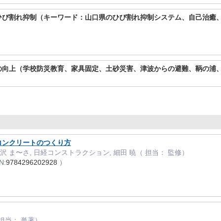
ひび割れ抑制（キーワード：山口県のひび割れ抑制システム、自己治癒
）
の向上（学校防災教育、家具固定、土砂災害、津波からの避難、鞆の浦
コンクリートのつくり方
 黒沢 ま〜さ, 日経コンストラクション, 細田 暁（ 担当： 監修）
N:
9784296202928
）
 担当： 単著）