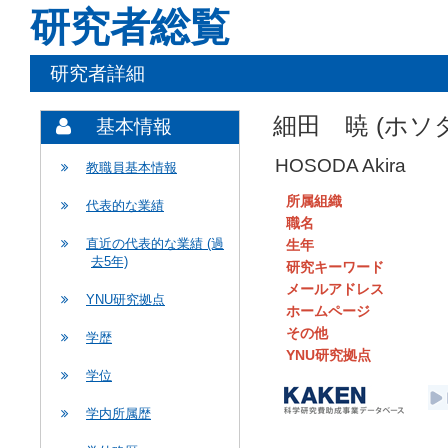
研究者総覧
研究者詳細
細田 暁 (ホソ
基本情報
HOSODA Akira
教職員基本情報
所属組織
代表的な業績
職名
直近の代表的な業績 (過
生年
去5年)
研究キーワード
メールアドレス
YNU研究拠点
ホームページ
その他
学歴
YNU研究拠点
学位
学内所属歴