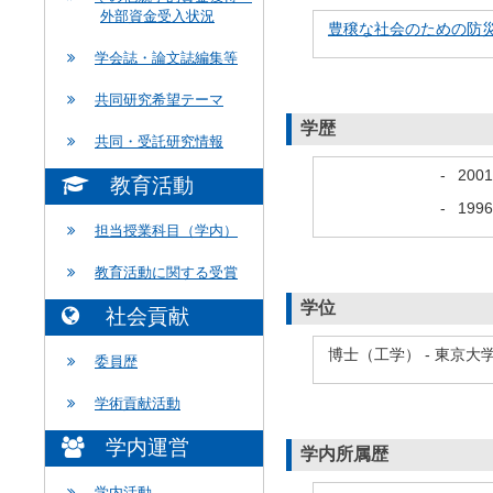
外部資金受入状況
豊穣な社会のための防
学会誌・論文誌編集等
共同研究希望テーマ
学歴
共同・受託研究情報
-
200
教育活動
-
199
担当授業科目（学内）
教育活動に関する受賞
学位
社会貢献
博士（工学） - 東京大
委員歴
学術貢献活動
学内運営
学内所属歴
学内活動