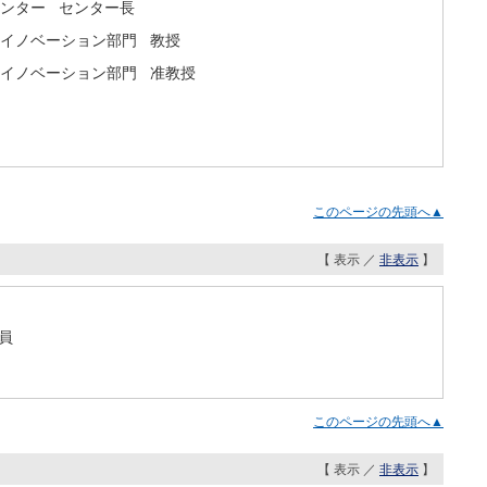
センター センター長
市イノベーション部門 教授
市イノベーション部門 准教授
このページの先頭へ▲
【 表示 ／
非表示
】
員
このページの先頭へ▲
【 表示 ／
非表示
】