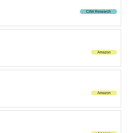
CiNii Research
Amazon
Amazon