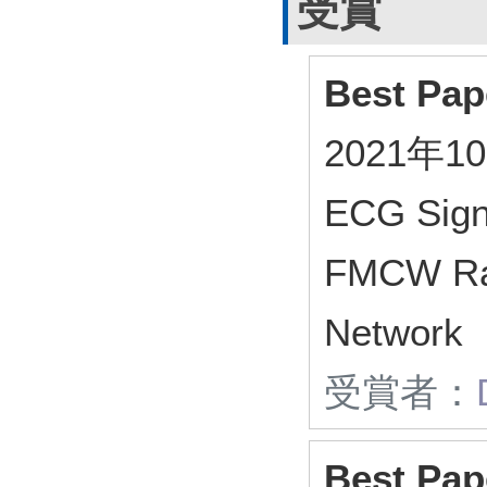
受賞
Best Pap
2021年1
ECG Sign
FMCW Rad
Network
受賞者：
Best Pap