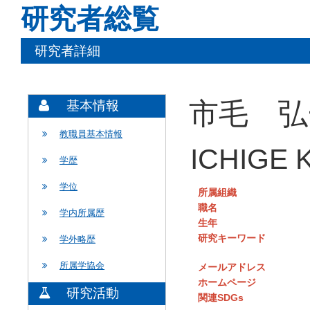
研究者総覧
研究者詳細
市毛 弘
基本情報
教職員基本情報
ICHIGE K
学歴
学位
所属組織
職名
学内所属歴
生年
研究キーワード
学外略歴
所属学協会
メールアドレス
ホームページ
研究活動
関連SDGs