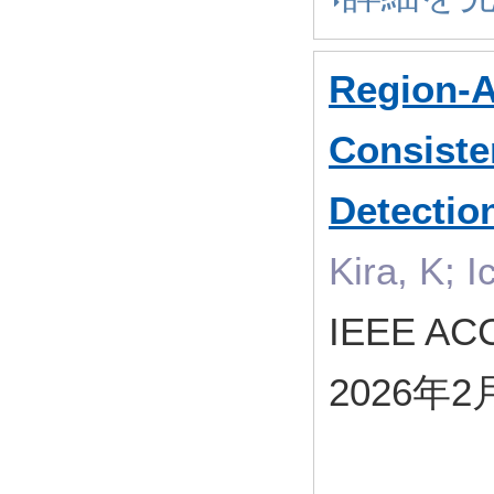
Region-A
Consiste
Detectio
Kira, K; I
IEEE AC
2026年2