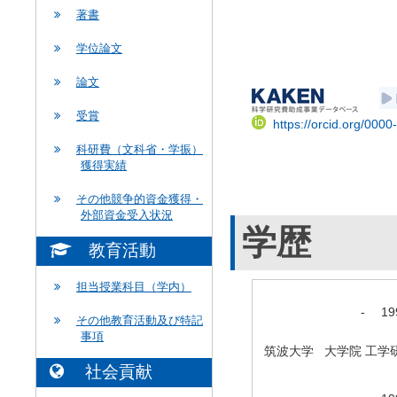
著書
学位論文
論文
受賞
https://orcid.org/000
科研費（文科省・学振）
獲得実績
その他競争的資金獲得・
外部資金受入状況
学歴
教育活動
担当授業科目（学内）
-
1
その他教育活動及び特記
事項
筑波大学 大学院 工学
社会貢献