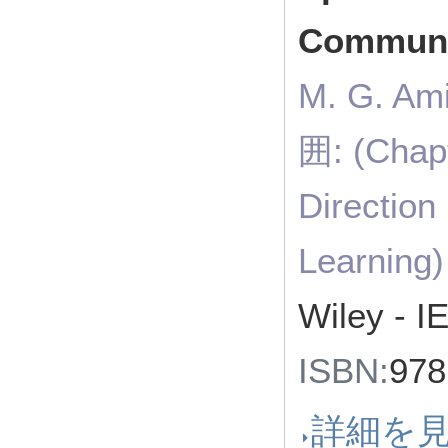
Communi
M. G. 
囲: (Chapt
Direction
Learning
Wiley -
ISBN:
97
詳細を