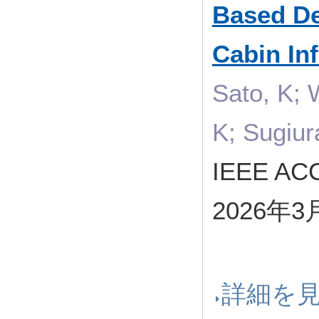
Based Dec
Cabin In
Sato, K; 
K; Sugiur
IEEE AC
2026年3
詳細を