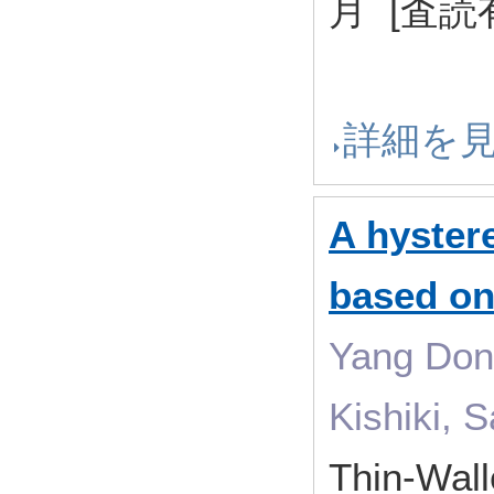
月 [査読
詳細を
A hyster
based on
Yang Dong
Kishiki, 
Thin-Wal