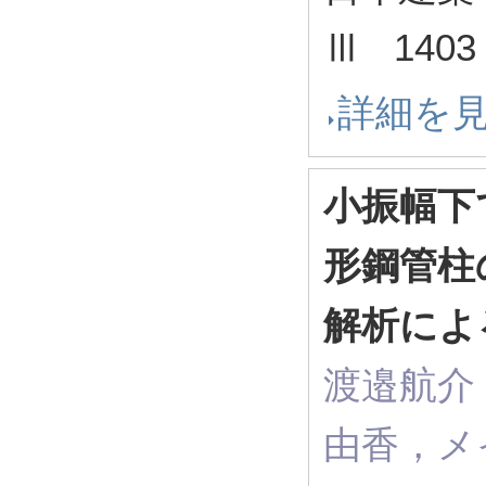
Ⅲ 1403 
詳細を
小振幅下
形鋼管柱
解析によ
渡邉航介
由香，メ