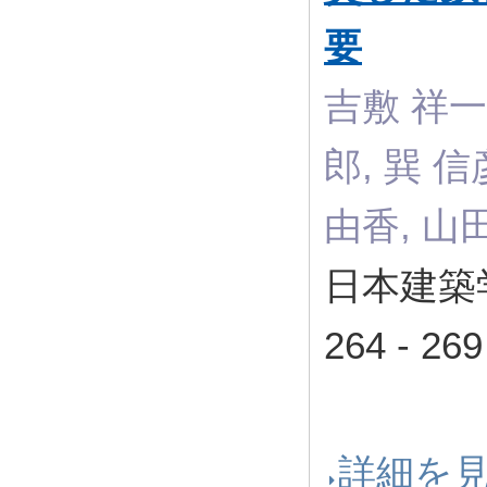
要
吉敷 祥一,
郎, 巽 信
由香, 山田
日本建築学
264 - 
詳細を