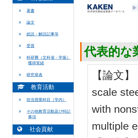
著書
論文
総説・解説記事等
受賞
代表的な
科研費（文科省・学振）
獲得実績
【論文】 Exp
研究発表
教育活動
scale ste
担当授業科目（学内）
with nons
その他教育活動及び特記
事項
multiple
社会貢献