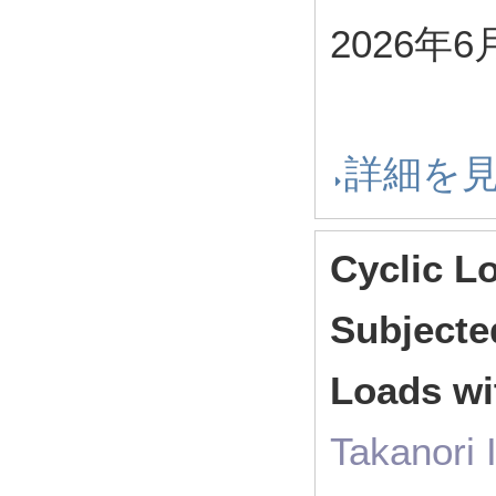
2026年6
詳細を
Cyclic L
Subjected
Loads wi
Takanori 