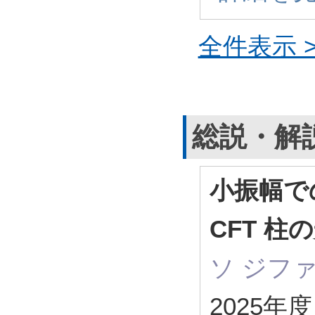
全件表示 >
総説・解
小振幅で
CFT 
ソ ジフ
2025