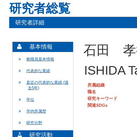
研究者総覧
研究者詳細
石田 孝
基本情報
教職員基本情報
ISHIDA T
代表的な業績
直近の代表的な業績 (過
所属組織
去5年)
職名
研究キーワード
学位
関連SDGs
学内所属歴
研究分野
研究活動