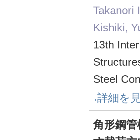
Takanori 
Kishiki, 
13th Inte
Structure
Steel Co
詳細を
角形鋼管