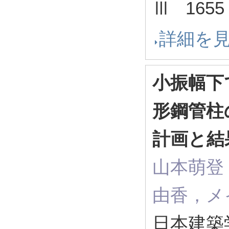
Ⅲ 1655 
詳細を
小振幅下
形鋼管柱
計画と結
山本萌登
由香，メ
日本建築