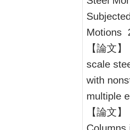
Steel Mo
Subjected
Motions
【論文】 Exp
scale ste
with nons
multiple
【論文】 Cy
Columns i