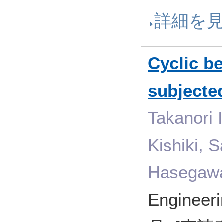
詳細を
Cyclic b
subjecte
Takanori 
Kishiki, 
Hasegaw
Engineer