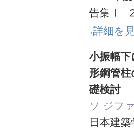
告集Ⅰ 26
詳細を
小振幅下
形鋼管柱
礎検討
ソ ジフ
日本建築