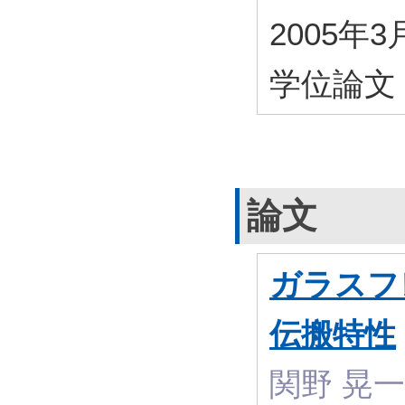
2005年3
学位論文
論文
ガラスフ
伝搬特性
関野 晃一