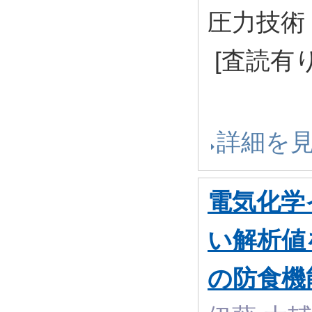
圧力技術 58
[査読有り
詳細を
電気化学
い解析値
の防食機