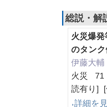
総説・解
火災爆発
のタンク
伊藤大輔
火災 71 (
読有り] 
詳細を