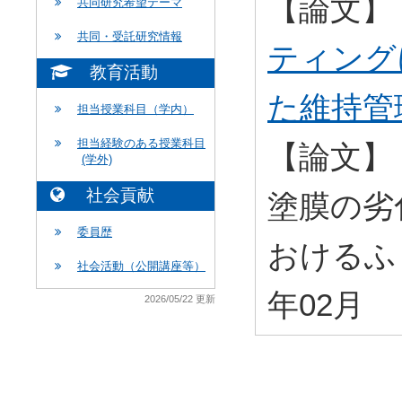
【論文】
共同研究希望テーマ
共同・受託研究情報
ティング
教育活動
た維持管
担当授業科目（学内）
担当経験のある授業科目
【論文】
(学外)
社会貢献
塗膜の劣
委員歴
おけるふ
社会活動（公開講座等）
年02月
2026/05/22 更新