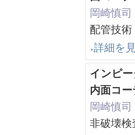
岡崎慎司
配管技術 
詳細を
インピー
内面コー
岡崎慎司
非破壊検査 5