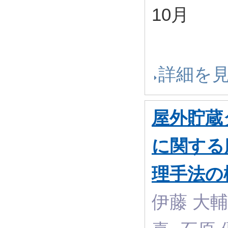
10月
詳細を
屋外貯蔵
に関する
理手法の
伊藤 大輔,