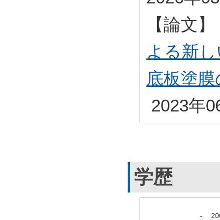
【論文】
よる新し
底板塗膜
2023年0
学歴
-
2