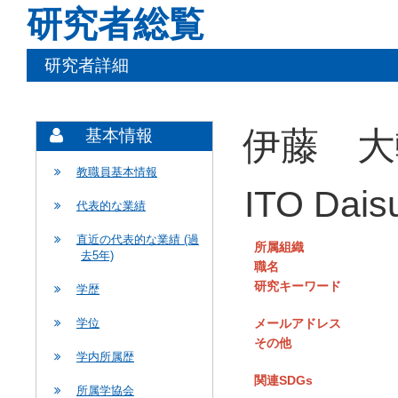
研究者総覧
研究者詳細
伊藤 大
基本情報
教職員基本情報
ITO Dais
代表的な業績
直近の代表的な業績 (過
所属組織
去5年)
職名
研究キーワード
学歴
メールアドレス
学位
その他
学内所属歴
関連SDGs
所属学協会