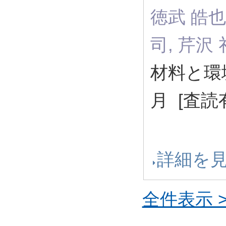
徳武 皓也,
司, 芹沢
材料と環境 6
月 [査読
詳細を
全件表示 >