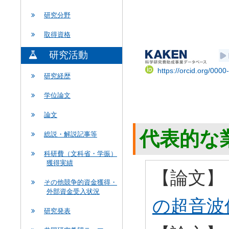
研究分野
取得資格
研究活動
https://orcid.org/000
研究経歴
学位論文
論文
代表的な
総説・解説記事等
科研費（文科省・学振）
獲得実績
【論文】
その他競争的資金獲得・
外部資金受入状況
の超音波
研究発表