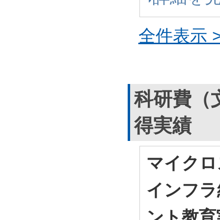
全件表示 >
科研費（
得実績
マイクロ
インフラ
ント教育