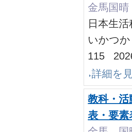
金馬国晴
日本生活
いかつか＆
115 20
詳細を
教科・活
表・要素
金馬 国