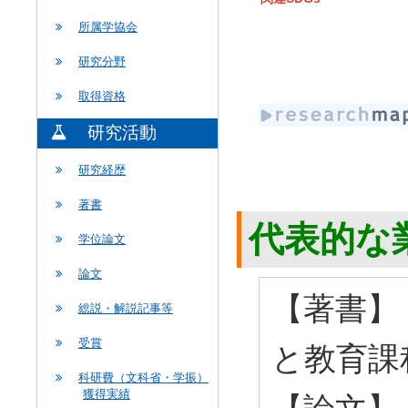
所属学協会
研究分野
取得資格
研究活動
研究経歴
著書
代表的な
学位論文
論文
【著書】
総説・解説記事等
受賞
と教育課程
科研費（文科省・学振）
獲得実績