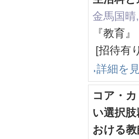
金馬国晴
『教育』 (
[招待有り
詳細を
コア・カ
い選択肢
おける教