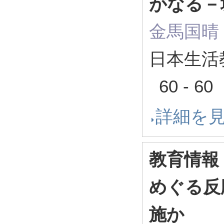
がなる－
金馬国晴
日本生活教
60 - 6
詳細を
教育情報
めぐる反
施か