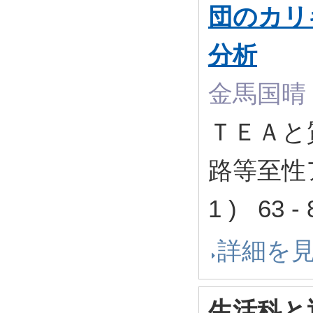
団のカリ
分析
金馬国晴
ＴＥＡと
路等至性
1 ) 63 
詳細を
生活科と