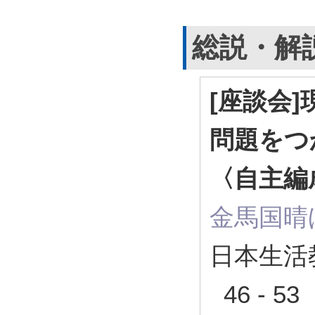
総説・解
[座談会
問題をつ
〈自主編
金馬国晴
日本生活教
46 - 5