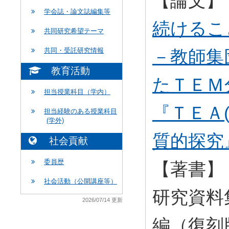
【論文】
学会誌・論文誌編集等
続けるこ
共同研究希望テーマ
－教師集
共同・受託研究情報
教育活動
たＴＥＭ
担当授業科目（学内）
『ＴＥＡ
担当経験のある授業科目
(学外)
質的探究
社会貢献
委員歴
【著書】
社会活動（公開講座等）
研究資料
2026/07/14 更新
編（復刻版