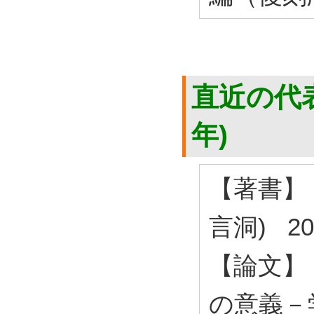
直近の代表
年)
【著書】
言洞) 20
【論文】
の意義－