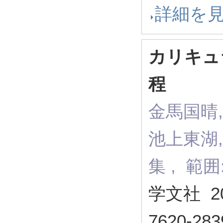
詳細を
カリキュ
程
金馬国晴,
池上東湖,
集 , 範
学文社 2
7620-283