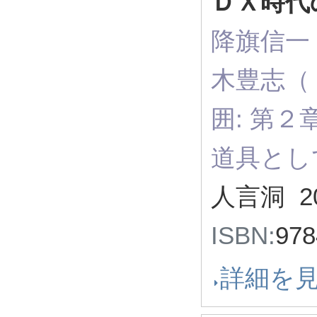
ＤＸ時代
降旗信一
木豊志（ 
囲: 第
道具とし
人言洞 2
ISBN:
97
詳細を