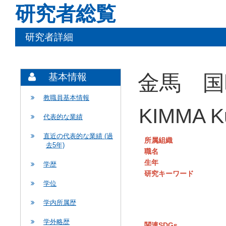
研究者総覧
研究者詳細
金馬 国
基本情報
教職員基本情報
KIMMA K
代表的な業績
直近の代表的な業績 (過
所属組織
去5年)
職名
生年
学歴
研究キーワード
学位
学内所属歴
学外略歴
関連SDGs