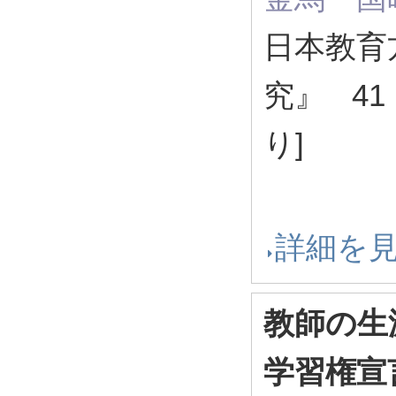
日本教育
究』 41 
り]
詳細を
教師の生
学習権宣