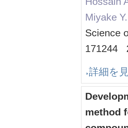
Hossain 
Miyake Y
Science 
171244
詳細を
Developm
method fo
compoun