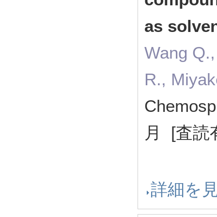
as solve
Wang Q.,
R., Miyak
Chemosp
月 [査読
詳細を