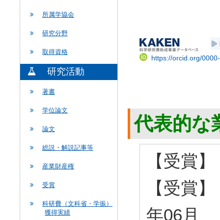
所属学協会
研究分野
取得資格
https://orcid.org/000
研究活動
著書
学位論文
代表的な
論文
総説・解説記事等
【受賞】 
産業財産権
【受賞】 
受賞
科研費（文科省・学振）
年06月
獲得実績