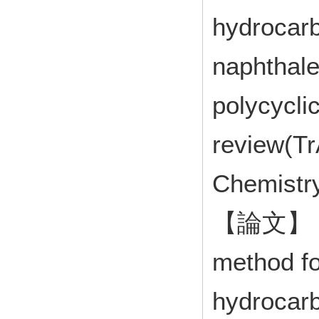
hydrocarb
naphthale
polycycli
review(Tr
Chemist
【論文】 Dev
method fo
hydrocarb