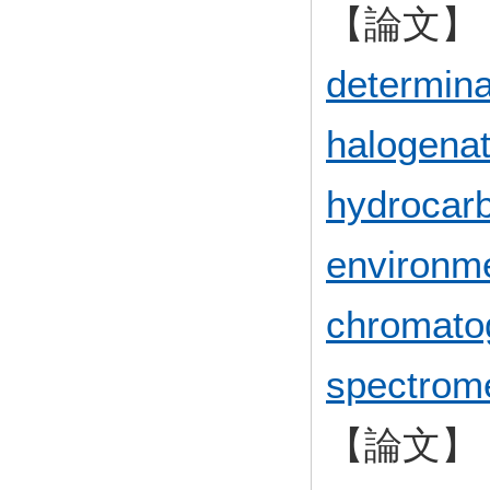
【論文】
determina
halogenat
hydrocarb
environme
chromato
spectrom
【論文】 Opt