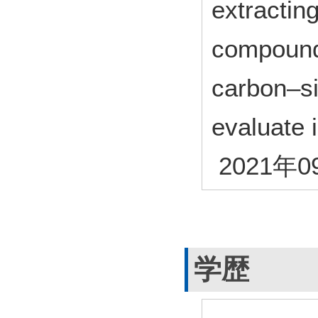
extracting
compound
carbon–si
evaluate 
2021年0
学歴