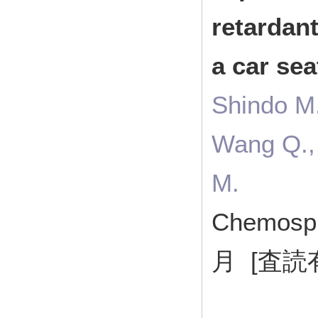
retardant
a car sea
Shindo M.
Wang Q., 
M.
Chemosp
月 [査読