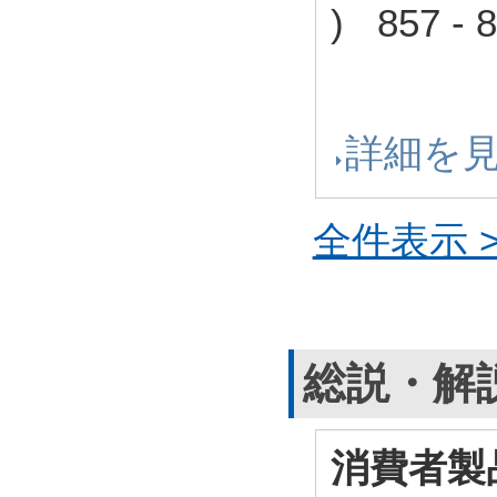
) 857 
詳細を
全件表示 >
総説・解
消費者製