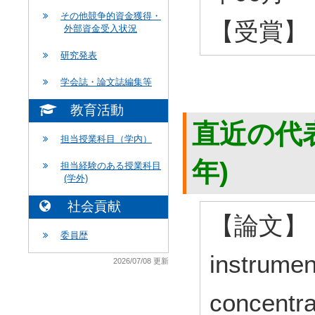
その他競争的資金獲得・
【受賞】 
外部資金受入状況
研究発表
学会誌・論文誌編集等
教育活動
直近の代表
担当授業科目（学内）
年)
担当経験のある授業科目
(学外)
社会貢献
【論文】 Sam
委員歴
instrumen
2026/07/08 更新
concentra