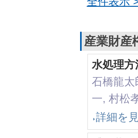
全件表示 >
産業財産
水処理方
石橋龍太郎
一, 村松
詳細を