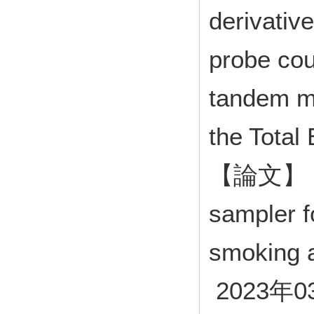
derivativ
probe cou
tandem m
the Tota
【論文】 De
sampler fo
smoking a
2023年0