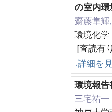
の室内環
齋藤隼輝,
環境化学 3
[査読有り
詳細を
環境報告
三宅祐一