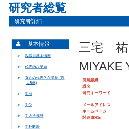
研究者総覧
研究者詳細
三宅 祐
基本情報
教職員基本情報
MIYAKE Y
代表的な業績
直近の代表的な業績 (過
所属組織
去5年)
職名
研究キーワード
学歴
メールアドレス
学位
ホームページ
学内所属歴
関連SDGs
学外略歴