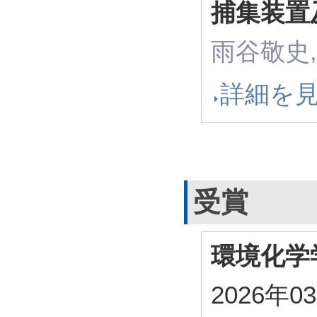
捕集装置
雨谷敬史,
詳細を
受賞
環境化学
2026年