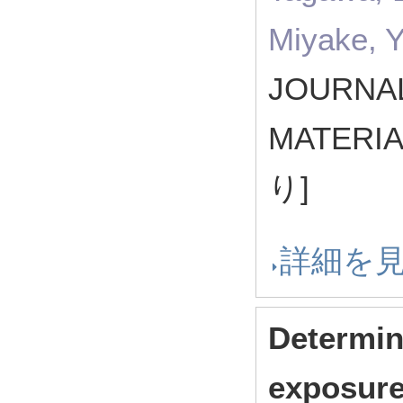
Miyake, 
JOURNA
MATERI
り]
詳細を
Determin
exposure