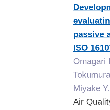
Developm
evaluati
passive 
ISO 1610
Omagari R
Tokumura 
Miyake Y.
Air Quali