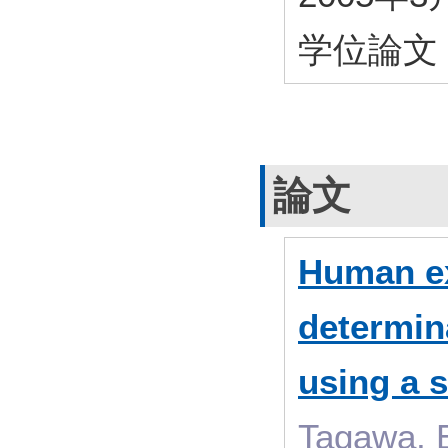
学位論文
論文
Human ex
determin
using a 
Tagawa, E