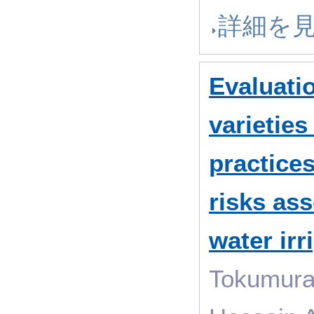
詳細を
Evaluatio
varietie
practice
risks ass
water irr
Tokumura 