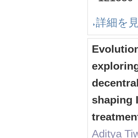
詳細を
Evolutio
explorin
decentra
shaping I
treatmen
Aditya Ti