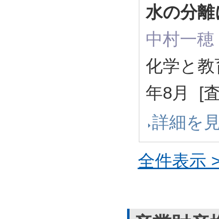
水の分離
中村一穂
化学と教育 7
年8月 [
詳細を
全件表示 >