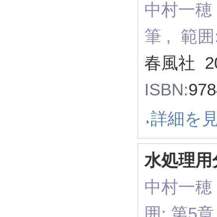
中村一穂
筆 , 範
春風社 2
ISBN:
978
詳細を
水処理用
中村一穂 
囲: 第