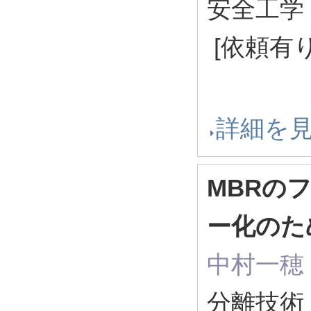
安全工学 65
[依頼有り
詳細を
MBRの
ー化のた
中村一穂
分離技術 55