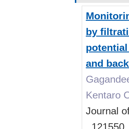
Monitori
by filtra
potential
and back
Gagandee
Kentaro 
Journal 
121550