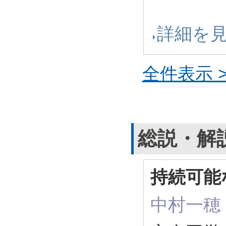
詳細を
全件表示 >
総説・解
持続可能
中村一穂