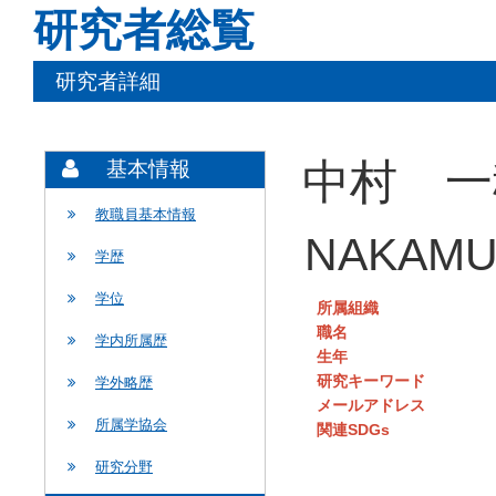
研究者総覧
研究者詳細
中村 一
基本情報
教職員基本情報
NAKAMU
学歴
学位
所属組織
職名
学内所属歴
生年
研究キーワード
学外略歴
メールアドレス
所属学協会
関連SDGs
研究分野