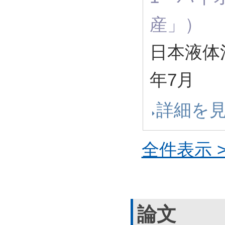
産」）
日本液体清
年7月
詳細を
全件表示 >
論文