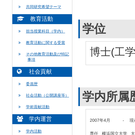
共同研究希望テーマ
教育活動
学位
担当授業科目（学内）
教育活動に関する受賞
博士(工学
その他教育活動及び特記
事項
社会貢献
委員歴
学内所属
社会活動（公開講座等）
学術貢献活動
学内運営
2007年4月
-
現
学内活動
専任 横浜国立大学 