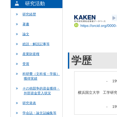
研究活動
研究経歴
著書
https://orcid.org/000
論文
総説・解説記事等
産業財産権
学歴
受賞
科研費（文科省・学振）
獲得実績
-
1
その他競争的資金獲得・
横浜国立大学 工学研
外部資金受入状況
研究発表
-
1
学会誌・論文誌編集等