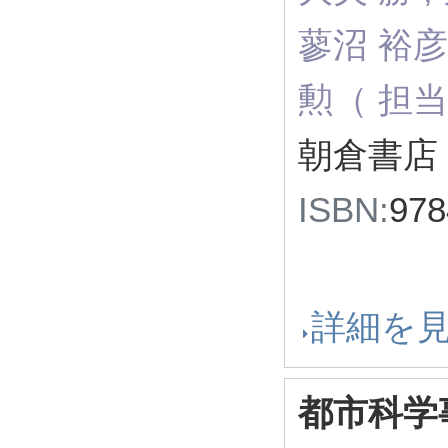
蓼沼 裕彦,
勲（ 担当
朝倉書店 
ISBN:
97
詳細を
都市科学