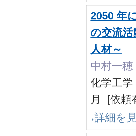
2050 
の交流活
人材～
中村一穂
化学工学 87
月 [依頼
詳細を