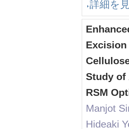
詳細を
Enhanced
Excision 
Cellulos
Study of
RSM Opti
Manjot Si
Hideaki Y