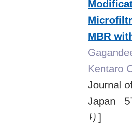
Modifica
Microfil
MBR wit
Gagandee
Kentaro 
Journal o
Japan 5
り]