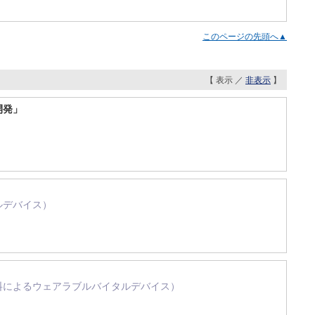
このページの先頭へ▲
【 表示 ／
非表示
】
開発」
ブルデバイス）
軟材料によるウェアラブルバイタルデバイス）