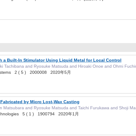
 a Built‐In Stimulator Using Liquid Metal for Local Control
ki Tachibana and Ryosuke Matsuda and Hiroaki Onoe and Ohmi Fuchi
 Systems 2 ( 5 ) 2000008 2020年5月
 Fabricated by Micro Lost‐Wax Casting
en Matsubara and Ryosuke Matsuda and Taichi Furukawa and Shoji M
echnologies 5 ( 1 ) 1900794 2020年1月