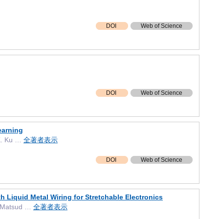
DOI
Web of Science
DOI
Web of Science
earning
 K. Ku …
全著者表示
DOI
Web of Science
 Liquid Metal Wiring for Stretchable Electronics
R. Matsud …
全著者表示