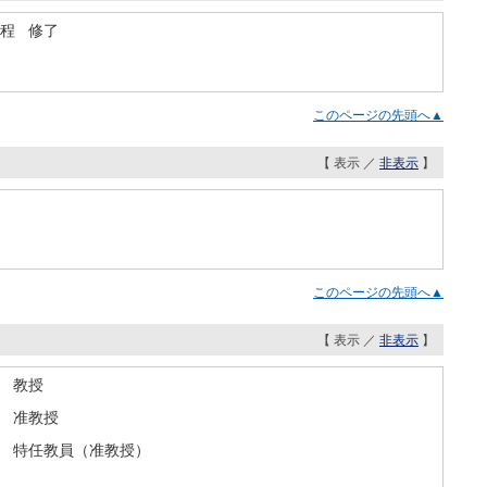
程 修了
このページの先頭へ▲
【 表示 ／
非表示
】
このページの先頭へ▲
【 表示 ／
非表示
】
門 教授
門 准教授
門 特任教員（准教授）