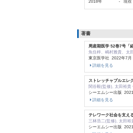
2018年
-
現在
著書
周産期医学 52巻7号
魚住梓、嶋村雅貴、太田
東京医学社 2022年7
詳細を見る
ストレッチャブルエレ
関谷毅(監修), 太田裕
シーエムシー出版 202
詳細を見る
テレワーク社会を支え
三林浩二(監修), 太田
シーエムシー出版 202