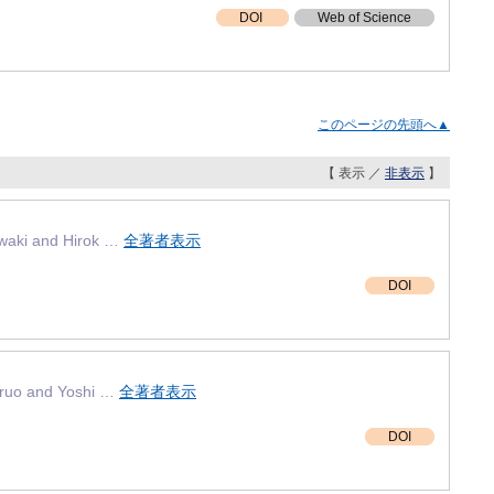
DOI
Web of Science
このページの先頭へ▲
【 表示 ／
非表示
】
waki and Hirok …
全著者表示
DOI
aruo and Yoshi …
全著者表示
DOI