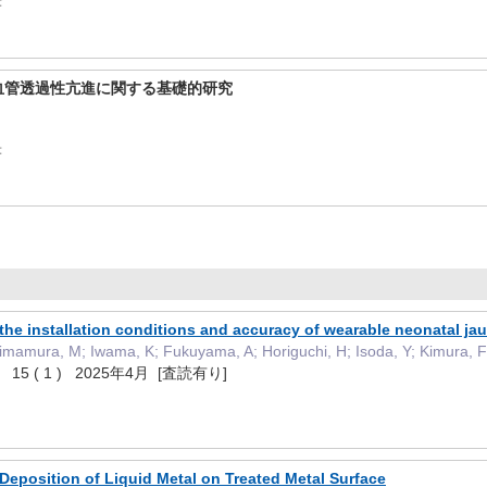
著
血管透過性亢進に関する基礎的研究
著
f the installation conditions and accuracy of wearable neonatal ja
himamura, M; Iwama, K; Fukuyama, A; Horiguchi, H; Isoda, Y; Kimura, 
S 15 ( 1 ) 2025年4月 [査読有り]
 Deposition of Liquid Metal on Treated Metal Surface