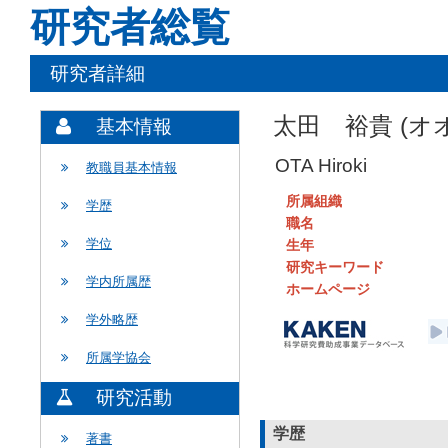
研究者総覧
研究者詳細
太田 裕貴 (オ
基本情報
OTA Hiroki
教職員基本情報
所属組織
学歴
職名
学位
生年
研究キーワード
学内所属歴
ホームページ
学外略歴
所属学協会
研究活動
学歴
著書