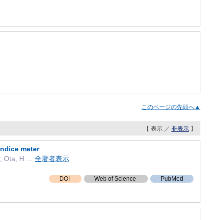
このページの先頭へ▲
【 表示 ／
非表示
】
undice meter
F; Ota, H …
全著者表示
DOI
Web of Science
PubMed