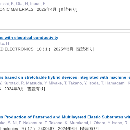
nishi, K; Ota, H; Inoue, F
TRONIC MATERIALS 2025年4月 [査読有り]
s with electrical conductivity
ta, H
TED ELECTRONICS 10 ( 1 ) 2025年3月 [査読有り]
ems based on stretchable hybrid devices integrated with machine l
 Y. Kurotaki, R. Matsuda, Y. Miyake, T. Takano, Y. Isoda, T. Hamagami,
0496 2024年9月 [査読有り]
Production of Patterned and Multilayered Elastic Substrates with
ke, S. Ni, F. Nakamura, T. Takano, K. Murakami, I. Ohara, Y. Isano, 
Technologies 9 ( 17 ) 2400487 2024年6月 [査読有り]