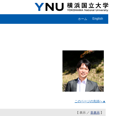
English
ホーム
このページの先頭へ▲
【 表示 ／
非表示
】