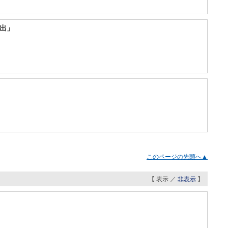
出」
このページの先頭へ▲
【 表示 ／
非表示
】