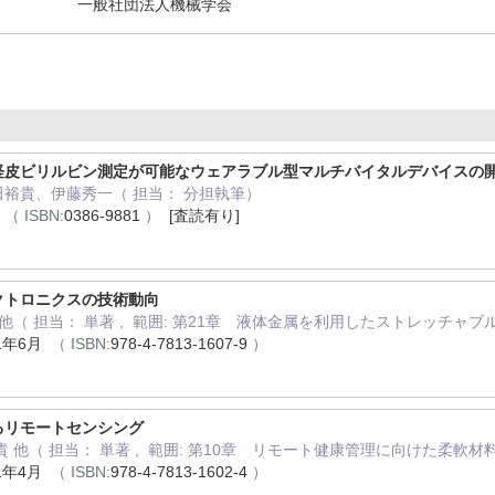
一般社団法人機械学会
「経皮ビリルビン測定が可能なウェアラブル型マルチバイタルデバイスの
裕貴、伊藤秀一（ 担当： 分担執筆）
月
（ ISBN:
0386-9881
）
[査読有り]
クトロニクスの技術動向
貴 他（ 担当： 単著 , 範囲: 第21章 液体金属を利用したストレッチャ
1年6月
（ ISBN:
978-4-7813-1607-9
）
るリモートセンシング
裕貴 他（ 担当： 単著 , 範囲: 第10章 リモート健康管理に向けた柔
1年4月
（ ISBN:
978-4-7813-1602-4
）