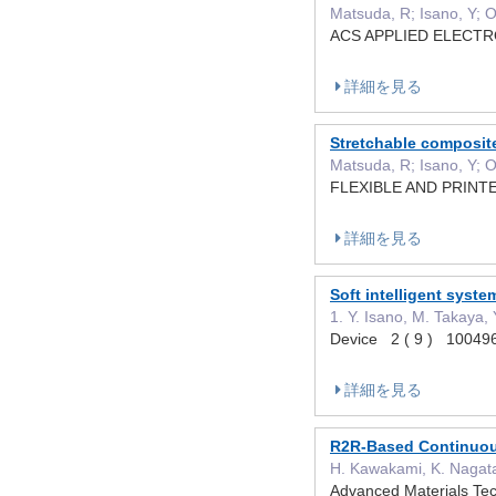
Matsuda, R; Isano, Y; O
ACS APPLIED ELEC
詳細を見る
Stretchable composite
Matsuda, R; Isano, Y; O
FLEXIBLE AND PRIN
詳細を見る
Soft intelligent syst
1. Y. Isano, M. Takaya,
Device 2 ( 9 ) 10
詳細を見る
R2R-Based Continuous 
H. Kawakami, K. Nagata
Advanced Materials 