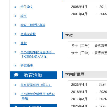
2008年4月
-
201
学位論文
2001年4月
-
200
論文
総説・解説記事等
産業財産権
学位
受賞
博士（工学） - 慶應義
その他競争的資金獲得・
修士（工学） - 慶應義
外部資金受入状況
研究発表
学内所属歴
教育活動
2026年4月
-
現在
担当授業科目（学内）
2018年4月
-
202
その他教育活動及び特記
事項
2017年3月
-
202
2026年4月
-
現在