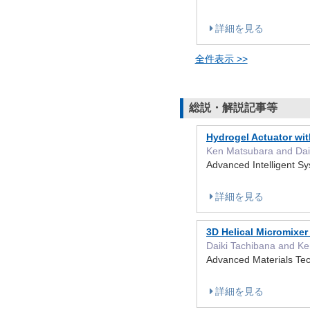
詳細を見る
全件表示 >>
総説・解説記事等
Hydrogel Actuator with
Ken Matsubara and Dai
Advanced Intelligent
詳細を見る
3D Helical Micromixer
Daiki Tachibana and K
Advanced Materials T
詳細を見る