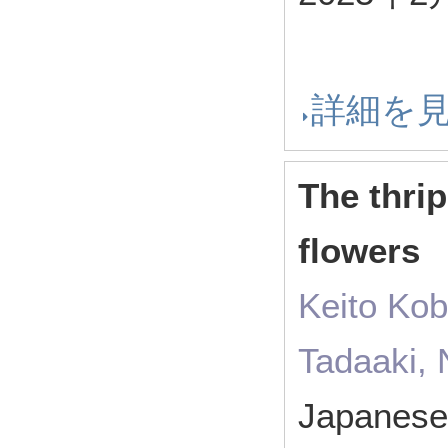
詳細を
The thri
flowers
Keito Kob
Tadaaki,
Japanese 