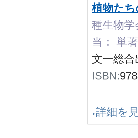
植物たち
種生物学会
当： 単
文一総合出
ISBN:
978
詳細を