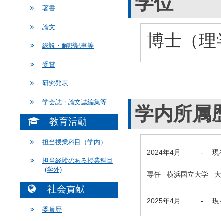
学位
著書
論文
博士（理学
総説・解説記事等
受賞
研究発表
学会誌・論文誌編集等
学内所属
教育活動
担当授業科目（学内）
2024年4月
-
現
担当経験のある授業科目
(学外)
専任 横浜国立大学 
社会貢献
2025年4月
-
現
委員歴