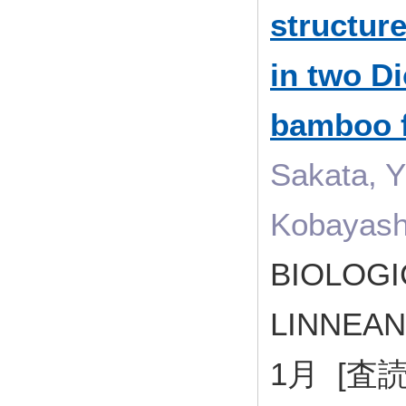
structur
in two D
bamboo f
Sakata, Y
Kobayash
BIOLOGI
LINNEAN
1月 [査