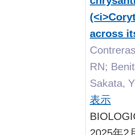
chrysan
(<i>Cory
across it
Contrera
RN; Benit
Sakata, Y
表示
BIOLOGI
2025年2