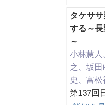
タケササ
する～長
～
小林慧人
之、坂田
史、富松
第137