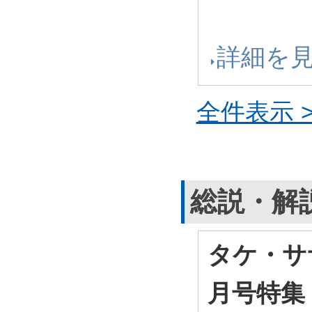
詳細を
全件表示 >
総説・解
タケ・サ
月号特集