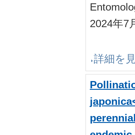
Entomolo
2024年7
詳細を
Pollinat
japonica<
perennia
endemic 