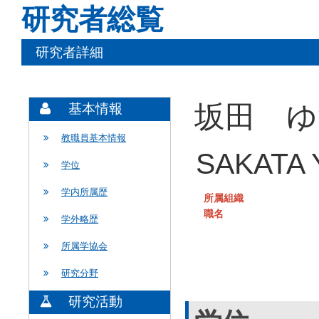
研究者総覧
研究者詳細
坂田 ゆ
基本情報
教職員基本情報
SAKATA 
学位
学内所属歴
所属組織
職名
学外略歴
所属学協会
研究分野
研究活動