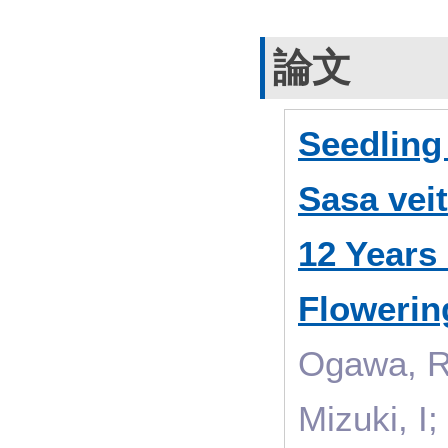
論文
Seedling
Sasa vei
12 Years
Flowerin
Ogawa, R;
Mizuki, I