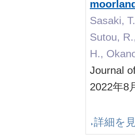
moorland
Sasaki, T.
Sutou, R.,
H., Okan
Journal 
2022年8
詳細を