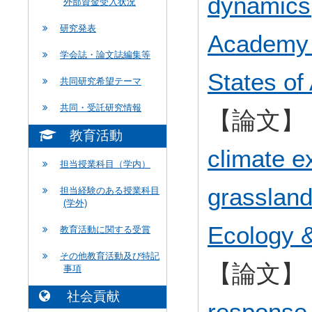
dynamics(
外部資金受入状況
研究発表
Academy o
学会誌・論文誌編集等
States of
共同研究希望テーマ
共同・受託研究情報
【論文】
教育活動
climate ex
担当授業科目（学内）
grassland
担当経験のある授業科目
(学外)
Ecology &
教育活動に関する受賞
その他教育活動及び特記
【論文】
事項
社会貢献
response 