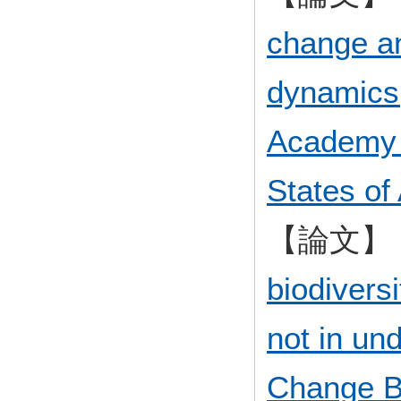
change an
dynamics(
Academy o
States of
【論文】
biodiversi
not in un
Change B