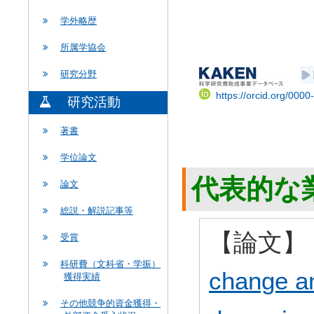
学外略歴
所属学協会
研究分野
https://orcid.org/000
研究活動
著書
学位論文
代表的な
論文
総説・解説記事等
【論文】
受賞
科研費（文科省・学振）
change an
獲得実績
その他競争的資金獲得・