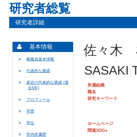
研究者総覧
研究者詳細
佐々木 
基本情報
教職員基本情報
SASAKI T
代表的な業績
直近の代表的な業績 (過
所属組織
去5年)
職名
研究キーワード
プロフィール
学歴
学位
ホームページ
関連SDGs
学内所属歴