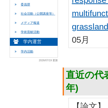
委員歴
multifunct
社会活動（公開講座等）
メディア報道
grassland
学術貢献活動
05月
学内運営
学内活動
2026/07/19 更新
直近の代表
年)
【論文】