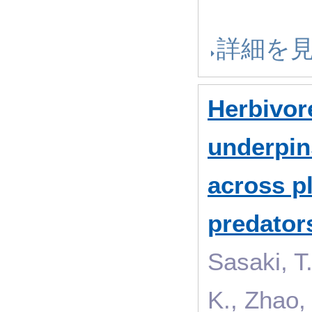
詳細を
Herbivor
underpins
across p
predator
Sasaki, T.
K., Zhao,