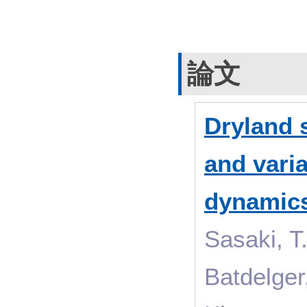
論文
Dryland s
and varia
dynamic
Sasaki, T.
Batdelger