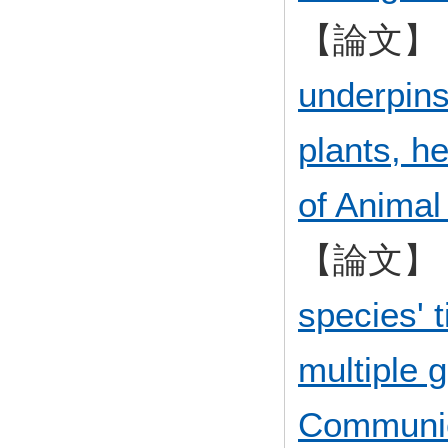
【論文】
underpins 
plants, h
of Animal
【論文】
species' 
multiple 
Communic