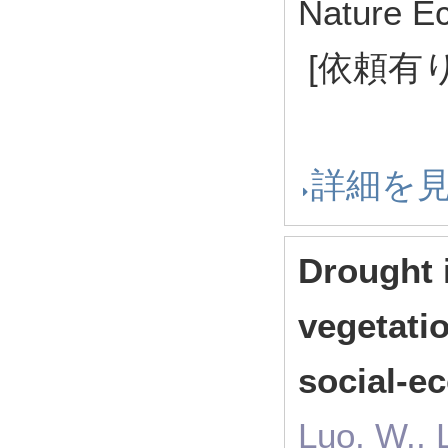
Nature E
[依頼有り
詳細を
Drought 
vegetatio
social-ec
Luo, W., L