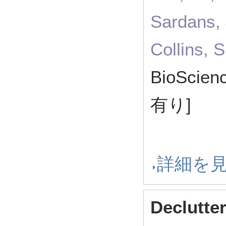
Sardans, 
Collins, S
BioScie
有り]
詳細を
Declutte