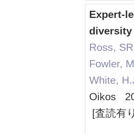
Expert-le
diversit
Ross, SRP
Fowler, M
White, H
Oikos 2
[査読有り