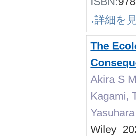
ISBN:
97
詳細を
The Ecol
Conseque
Akira S M
Kagami, T
Yasuh
Wiley 