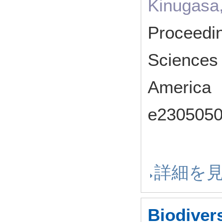
Kinugasa,
Proceedin
Sciences 
America
e23050
詳細を
Biodivers