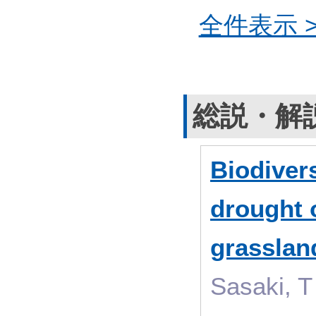
全件表示 >
総説・解
Biodivers
drought o
grassland
Sasaki, T