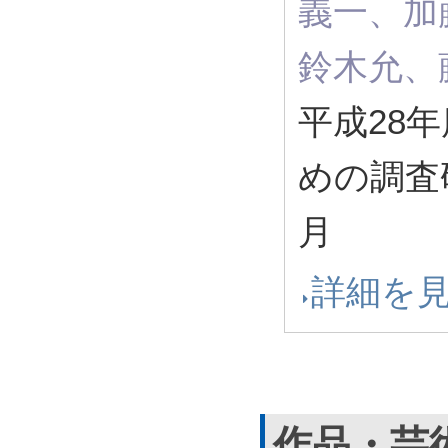
義一、加
鈴木允、
平成28
めの調査研究
月
詳細を
作品・芸