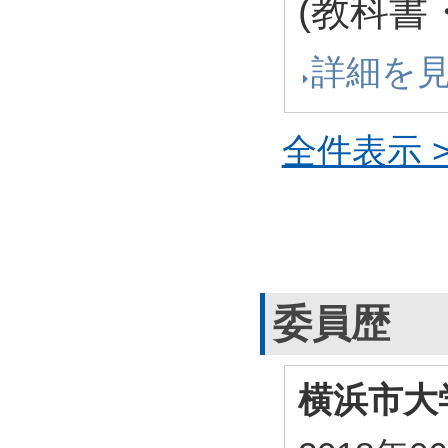
(教科書
詳細を
全件表示 >
委員歴
横浜市大