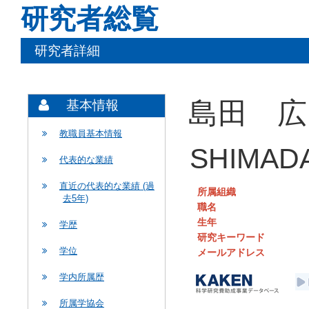
研究者総覧
研究者詳細
島田 広
基本情報
教職員基本情報
SHIMADA
代表的な業績
直近の代表的な業績 (過
所属組織
去5年)
職名
生年
学歴
研究キーワード
学位
メールアドレス
学内所属歴
所属学協会