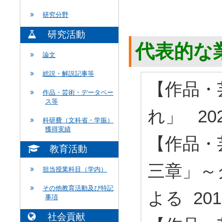
研究分野
研究活動
代表的な
論文
総説・解説記事等
【作品・
作品・芸術・データベー
ス等
れ」 20
科研費（文科省・学振）
獲得実績
【作品・
教育活動
三章」～
担当授業科目（学内）
その他教育活動及び特記
よる 20
事項
社会貢献