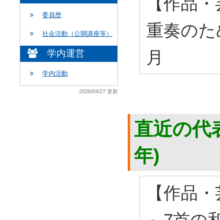
【作品・
委員歴
重奏のため
社会活動（公開講座等）
月
学内運営
学内活動
2026/04/27 更新
直近の代表
年)
【作品・
～7首の和