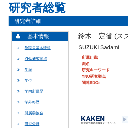
研究者総覧
研究者詳細
鈴木 定省 (ス
基本情報
SUZUKI Sadami
教職員基本情報
所属組織
YNU研究拠点
職名
学歴
研究キーワード
YNU研究拠点
学位
関連SDGs
学内所属歴
学外略歴
所属学協会
研究分野