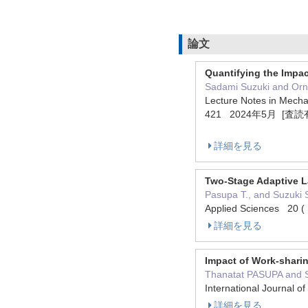
論文
Quantifying the Impac
Sadami Suzuki and Orni
Lecture Notes in Mecha
421 2024年5月 [査読
詳細を見る
Two-Stage Adaptive L
Pasupa T., and Suzuki 
Applied Sciences 2
詳細を見る
Impact of Work-shari
Thanatat PASUPA and
International Journal
詳細を見る