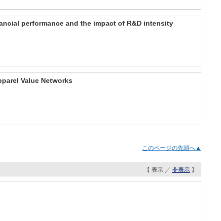
nancial performance and the impact of R&D intensity
pparel Value Networks
このページの先頭へ▲
【 表示 ／
非表示
】