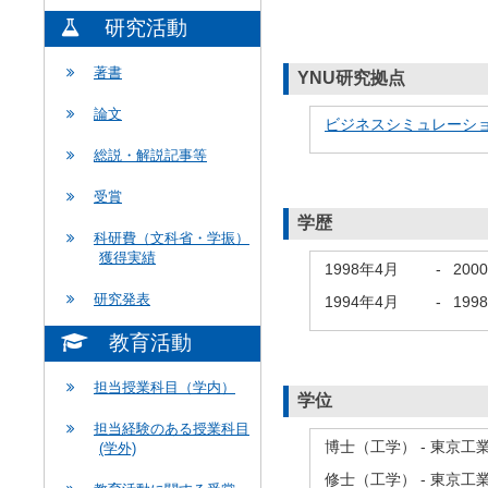
研究活動
著書
YNU研究拠点
論文
ビジネスシミュレーシ
総説・解説記事等
受賞
学歴
科研費（文科省・学振）
獲得実績
1998年4月
-
200
研究発表
1994年4月
-
199
教育活動
担当授業科目（学内）
学位
担当経験のある授業科目
博士（工学） - 東京工
(学外)
修士（工学） - 東京工