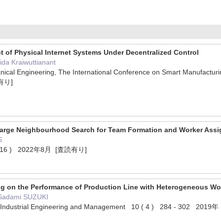
t of Physical Internet Systems Under Decentralized Control
da Kraiwuttianant
nical Engineering, The International Conference on Smart Manufacturin
有り]
arge Neighbourhood Search for Team Formation and Worker Assi
S
0 ( 16 ) 2022年8月 [査読有り]
ng on the Performance of Production Line with Heterogeneous Wo
 Sadami SUZUKI
 of Industrial Engineering and Management 10 ( 4 ) 284 - 302 20