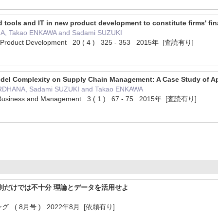
d tools and IT in new product development to constitute firms' fi
A, Takao ENKAWA and Sadami SUZUKI
l of Product Development 20 ( 4 ) 325 - 353 2015年 [査読有り]
odel Complexity on Supply Chain Management: A Case Study of A
RDHANA, Sadami SUZUKI and Takao ENKAWA
, Business and Management 3 ( 1 ) 67 - 75 2015年 [査読有り]
経験則だけでは不十分 理論とデータを活用せよ
( 8月号 ) 2022年8月 [依頼有り]