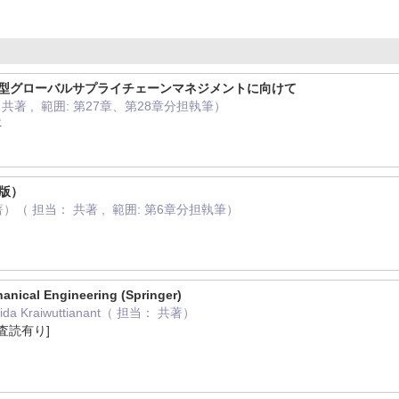
本型グローバルサプライチェーンマネジメントに向けて
共著 , 範囲: 第27章、第28章分担執筆）
年
版）
（ 担当： 共著 , 範囲: 第6章分担執筆）
anical Engineering (Springer)
rnida Kraiwuttianant（ 担当： 共著）
 [査読有り]