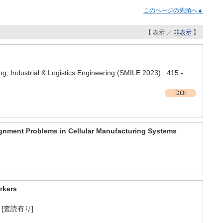
このページの先頭へ▲
【 表示 ／
非表示
】
g, Industrial & Logistics Engineering (SMILE 2023) 415 -
DOI
gnment Problems in Cellular Manufacturing Systems
rkers
19年 [査読有り]