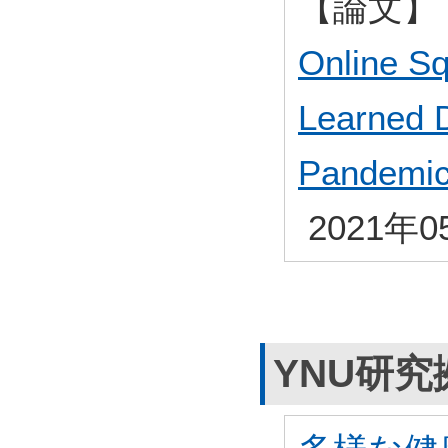
【論文】
Online Sq
Learned 
Pandemic 
2021年0
YNU研究