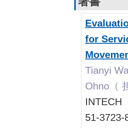
著書
Evaluatio
for Servi
Movement
Tianyi W
Ohno（
INTECH
51-3723-