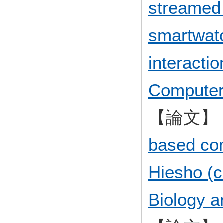
streamed 
smartwatc
interacti
Computer
【論文】
based com
Hiesho (c
Biology a