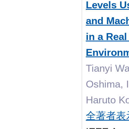
Levels U
and Mach
in a Rea
Environ
Tianyi W
Oshima, I
Haruto K
全著者表