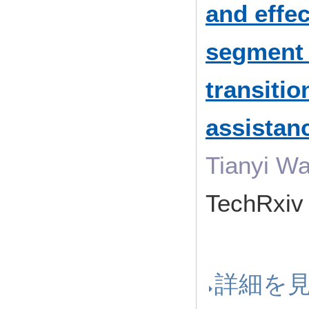
and effec
segment 
transitio
assistan
Tianyi W
TechRxi
詳細を