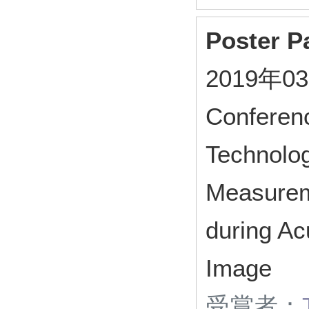
Poster P
2019年03
Conferenc
Technolo
Measurem
during Ac
Image
受賞者：