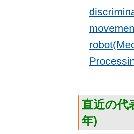
discrimina
movement 
robot(Me
Processi
直近の代表
年)