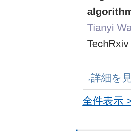
algorith
Tianyi W
TechRxi
詳細を
全件表示 >