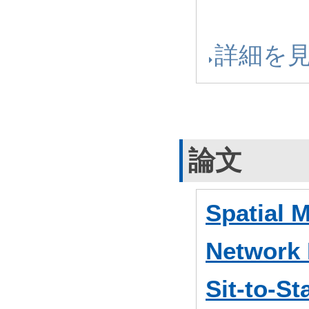
詳細を
論文
Spatial 
Network 
Sit-to-St