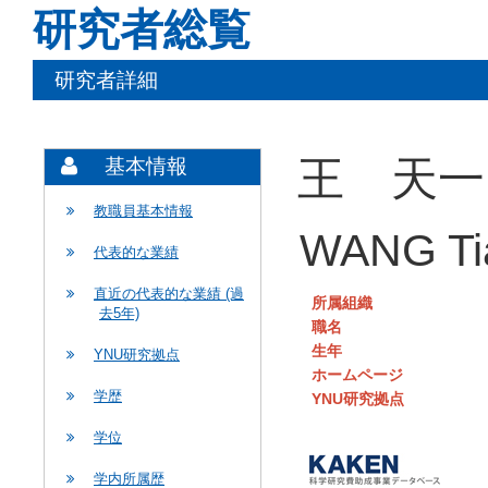
研究者総覧
研究者詳細
王 天一
基本情報
教職員基本情報
WANG Ti
代表的な業績
直近の代表的な業績 (過
所属組織
去5年)
職名
生年
YNU研究拠点
ホームページ
学歴
YNU研究拠点
学位
学内所属歴