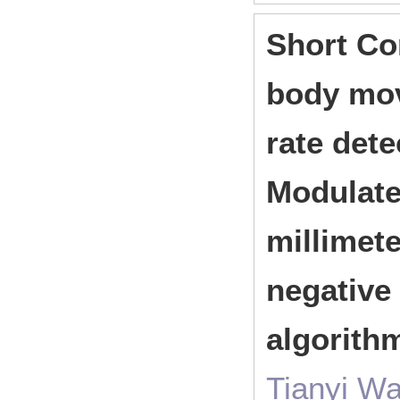
Short Co
body mov
rate det
Modulat
millimet
negative 
algorith
Tianyi W