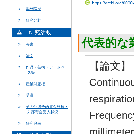
https://orcid.org/000
学外略歴
研究分野
研究活動
代表的な
著書
論文
【論文】 Sh
作品・芸術・データベー
ス等
Continuo
産業財産権
respiratio
受賞
その他競争的資金獲得・
Frequenc
外部資金受入状況
研究発表
millimete