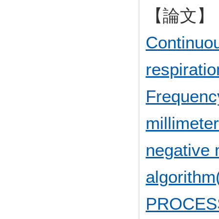
【論文】
Continuo
respiratio
Frequenc
millimete
negative 
algorith
PROCES