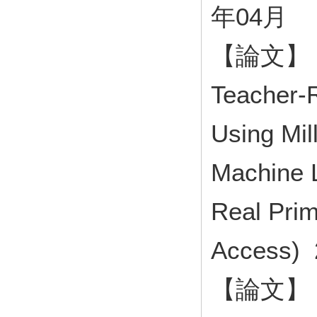
年04月
【論文】 Det
Teacher-R
Using Mil
Machine L
Real Pri
Access)
【論文】