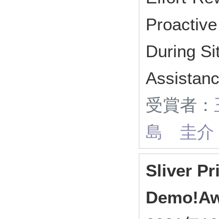
Proactive
During Si
Assistan
受賞者：
島 圭介
Sliver P
Demo!Aw