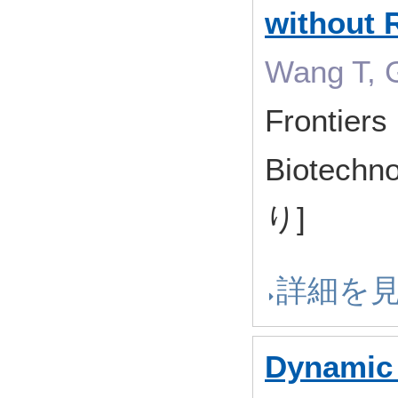
without 
Wang T, 
Frontiers
Biotech
り]
詳細を
Dynamic 