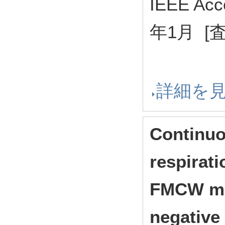
IEEE Ac
年1月 [
詳細を
Continu
respirati
FMCW mm
negative 