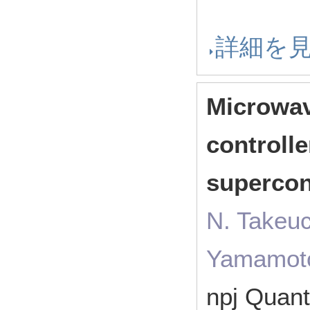
詳細を
Microwav
controlle
supercon
N. Takeuc
Yamamoto
npj Quan