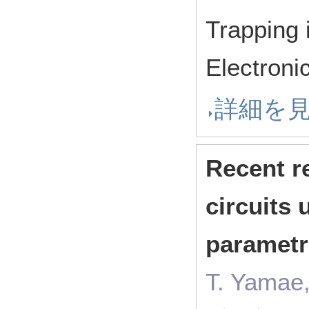
Trapping 
Electron
詳細を
Recent r
circuits 
parametr
T. Yamae,