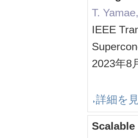
T. Yamae,
IEEE Tran
Supercon
2023年8
詳細を
Scalable 