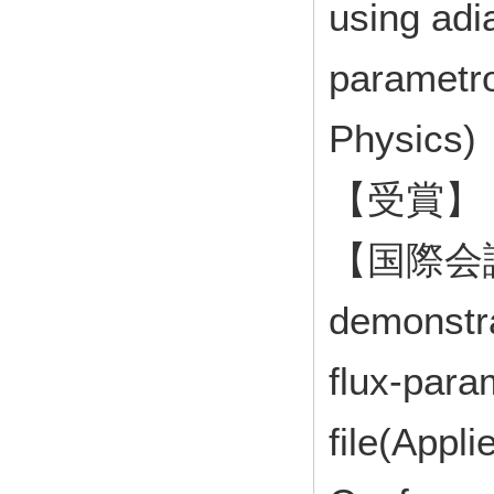
using adi
parametro
Physics
【受賞】 
【国際会議発
demonstra
flux-para
file(Appl