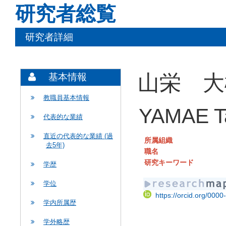
研究者総覧
研究者詳細
山栄 大
基本情報
教職員基本情報
YAMAE Ta
代表的な業績
直近の代表的な業績 (過
所属組織
去5年)
職名
研究キーワード
学歴
学位
https://orcid.org/000
学内所属歴
学外略歴