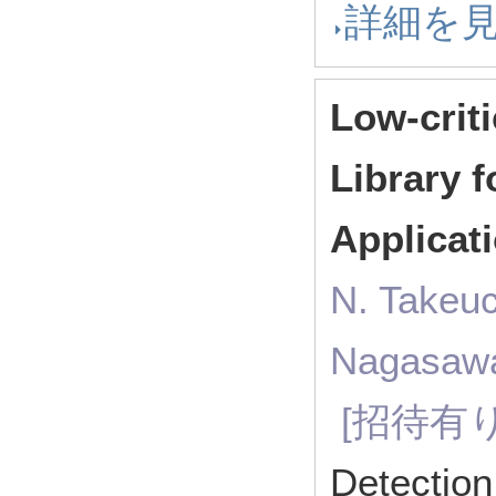
詳細を
Low-crit
Library 
Applicat
N. Takeuc
Nagasawa
[招待有り
Detection