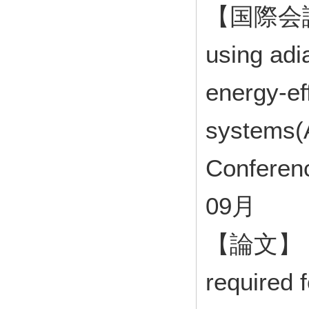
【国際会議発表
using adi
energy-ef
systems(A
Conferen
09月
【論文】 Mi
required 