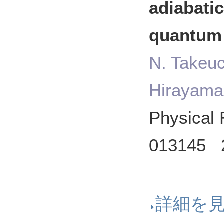
adiabati
quantum
N. Takeuc
Hirayama
Physical
013145
詳細を