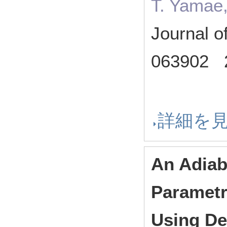
T. Yamae,
Journal o
063902
詳細を
An Adiab
Parametr
Using De