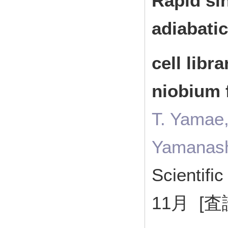
Rapid si
adiabati
cell libr
niobium 
T. Yamae,
Yamanashi
Scientif
11月 [