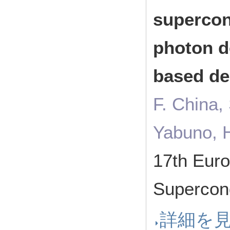
supercon
photon d
based de
F. China,
Yabuno, H
17th Eur
Supercon
詳細を