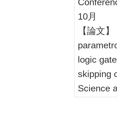
Conferen
10月
【論文】 Adi
parametro
logic gat
skipping 
Science 