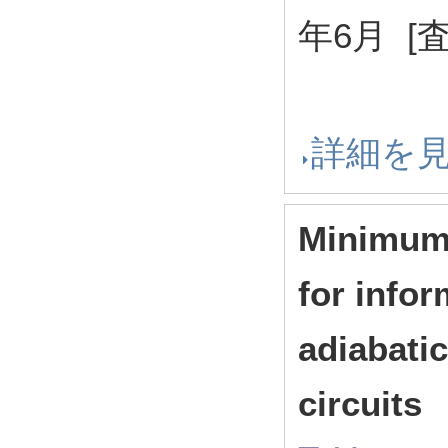
年6月 [
詳細を
Minimum 
for info
adiabati
circuits