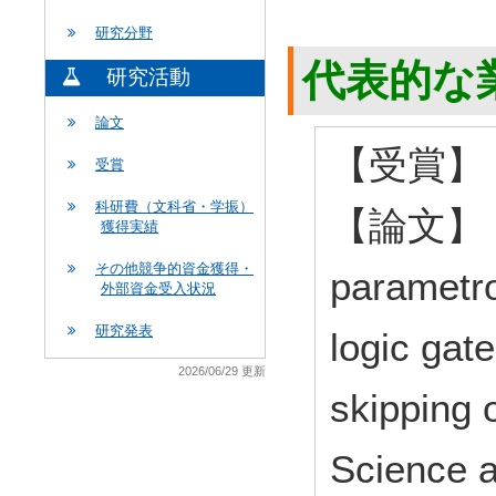
研究分野
代表的な
研究活動
論文
【受賞】 
受賞
科研費（文科省・学振）
【論文】 Adi
獲得実績
その他競争的資金獲得・
parametro
外部資金受入状況
研究発表
logic gat
2026/06/29 更新
skipping 
Science 