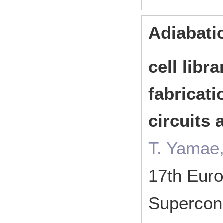
Adiabati
cell libr
fabricati
circuits 
T. Yamae,
17th Eur
Supercon