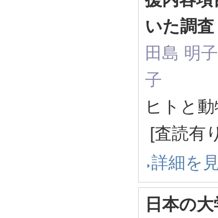
いた調査
田島 明子,
子
ヒトと動
[査読有り
詳細を
日本の大