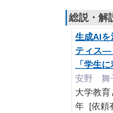
総説・解
生成AI
ティス―
「学生に
安野 舞
大学教育と情
年 [依頼