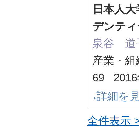
日本人大
デンティ
泉谷 道
産業・組織心
69 201
詳細を
全件表示 >