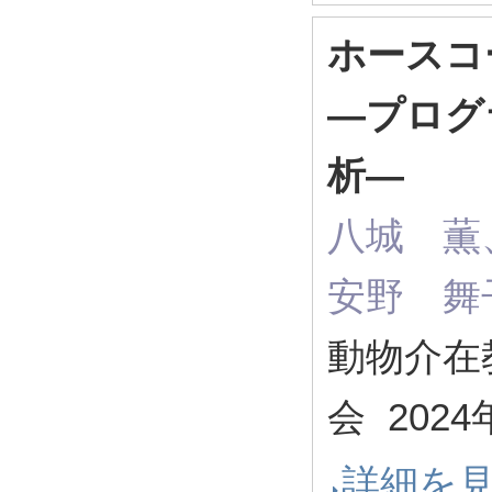
ホースコ
―プログ
析―
八城 薫
安野 舞
動物介在
会 202
詳細を