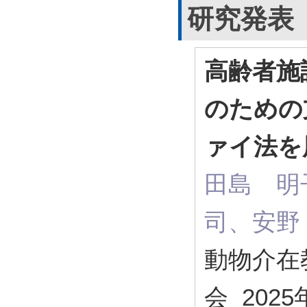
研究発表
高齢者施
のための
ァイ法を
田島 明
司、安野
動物介在
会 202