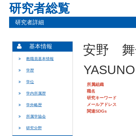
研究者総覧
研究者詳細
安野 舞
基本情報
教職員基本情報
YASUNO 
学歴
学位
所属組織
職名
学内所属歴
研究キーワード
メールアドレス
学外略歴
関連SDGs
所属学協会
研究分野