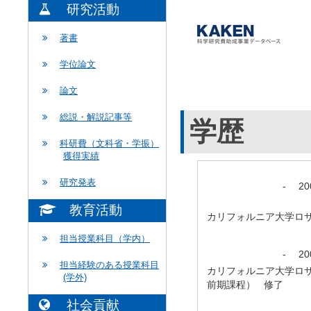
研究活動
著書
学位論文
論文
総説・解説記事等
学歴
科研費（文科省・学振）
獲得実績
研究発表
-
2
教育活動
カリフォルニア大学ロ
担当授業科目（学内）
-
2
担当経験のある授業科目
カリフォルニア大学ロ
(学外)
前期課程） 修了
社会貢献