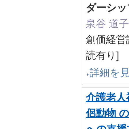
ダーシッ
泉谷 道
創価経営論集
読有り]
詳細を
介護老人
侶動物 
への支援