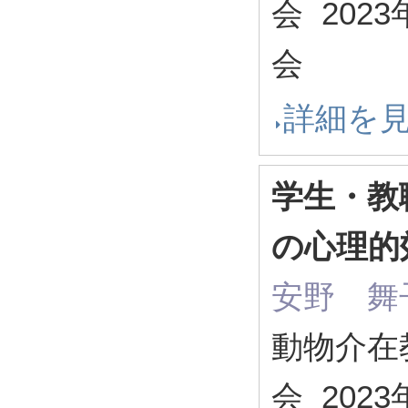
会 202
会
詳細を
学生・教
の心理的
安野 舞
動物介在
会 202