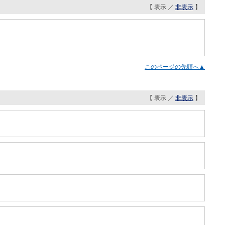
【 表示 ／
非表示
】
このページの先頭へ▲
【 表示 ／
非表示
】