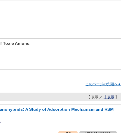
f Toxic Anions.
年
このページの先頭へ▲
【 表示 ／
非表示
】
 Nanohybrids: A Study of Adsorption Mechanism and RSM
A