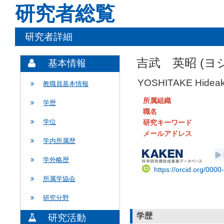
研究者総覧
研究者詳細
吉武 英昭 (ヨ
基本情報
YOSHITAKE Hideak
教職員基本情報
所属組織
学歴
職名
学位
研究キーワード
メールアドレス
学内所属歴
学外略歴
https://orcid.org/000
所属学協会
研究分野
学歴
研究活動