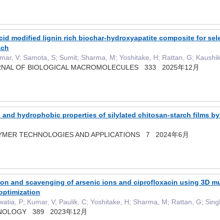
id modified lignin rich biochar-hydroxyapatite composite for sel
ach
mar, V; Samota, S; Sumit; Sharma, M; Yoshitake, H; Rattan, G; Kaushik
URNAL OF BIOLOGICAL MACROMOLECULES 333 2025年12月
 and hydrophobic properties of silylated chitosan-starch films by
YMER TECHNOLOGIES AND APPLICATIONS 7 2024年6月
tion and scavenging of arsenic ions and ciprofloxacin using 3D 
ptimization
atia, P; Kumar, V; Paulik, C; Yoshitake, H; Sharma, M; Rattan, G; Sin
NOLOGY 389 2023年12月