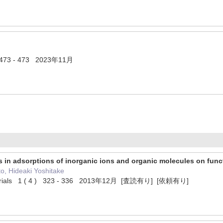
73 - 473 2023年11月
s in adsorptions of inorganic ions and organic molecules on funct
o, Hideaki Yoshitake
terials 1 ( 4 ) 323 - 336 2013年12月 [査読有り] [依頼有り]