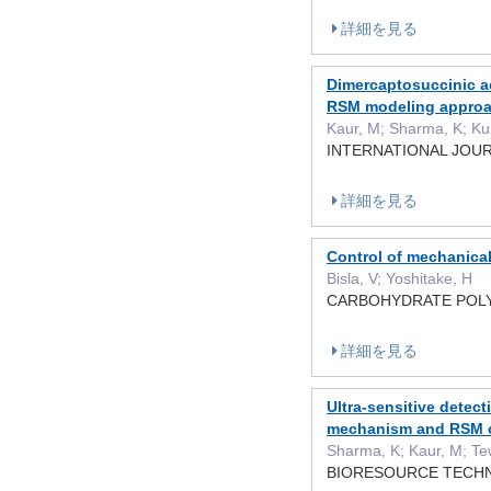
詳細を見る
Dimercaptosuccinic ac
RSM modeling appro
Kaur, M; Sharma, K; Ku
INTERNATIONAL JO
詳細を見る
Control of mechanical
Bisla, V; Yoshitake, H
CARBOHYDRATE POL
詳細を見る
Ultra-sensitive detec
mechanism and RSM o
Sharma, K; Kaur, M; Tew
BIORESOURCE TECH