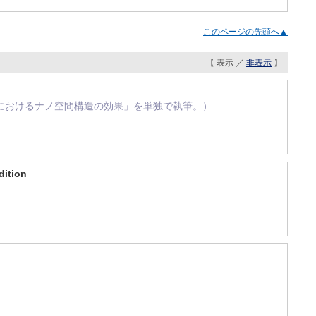
このページの先頭へ▲
【 表示 ／
非表示
】
ンの吸着におけるナノ空間構造の効果」を単独で執筆。）
dition