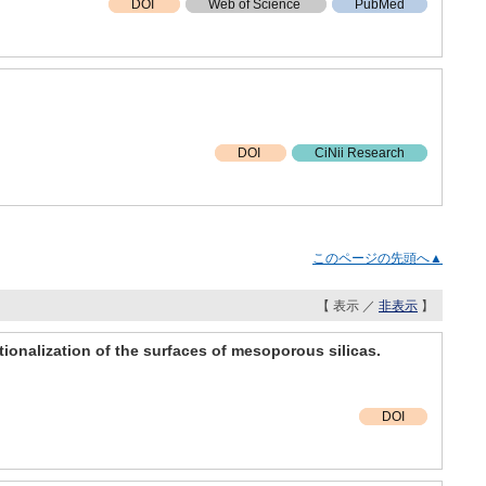
DOI
Web of Science
PubMed
DOI
CiNii Research
このページの先頭へ▲
【 表示 ／
非表示
】
ionalization of the surfaces of mesoporous silicas.
DOI