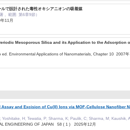
ールで設計された毒性オキシアニオンの吸着媒
 , 範囲: 第6章9節）
9年11月
Periodic Mesoporous Silica and its Application to the Adsorption o
ao ed. Environmental Applications of Nanomaterials, Chapter 10 2007
 Assay and Excision of Cu(II) Ions via MOF-Cellulose Nanofiber
 Yoshitake, H; Tewatia, P; Sharma, K; Paulik, C; Sharma, M; Kaushik, 
L ENGINEERING OF JAPAN 58 ( 1 ) 2025年12月