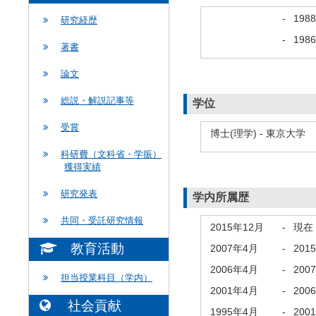
-
198
研究経歴
-
198
著書
論文
総説・解説記事等
学位
受賞
博士(理学) - 東京大学
科研費（文科省・学振）
獲得実績
研究発表
学内所属歴
共同・受託研究情報
2015年12月
-
現在
教育活動
2007年4月
-
201
2006年4月
-
200
担当授業科目（学内）
2001年4月
-
200
社会貢献
1995年4月
-
200