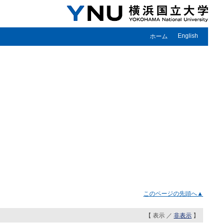
English
ホーム
このページの先頭へ▲
【 表示 ／
非表示
】