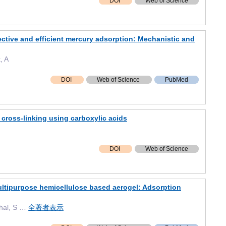
DOI
Web of Science
ective and efficient mercury adsorption: Mechanistic and
, A
DOI
Web of Science
PubMed
 cross-linking using carboxylic acids
DOI
Web of Science
multipurpose hemicellulose based aerogel: Adsorption
ghal, S …
全著者表示