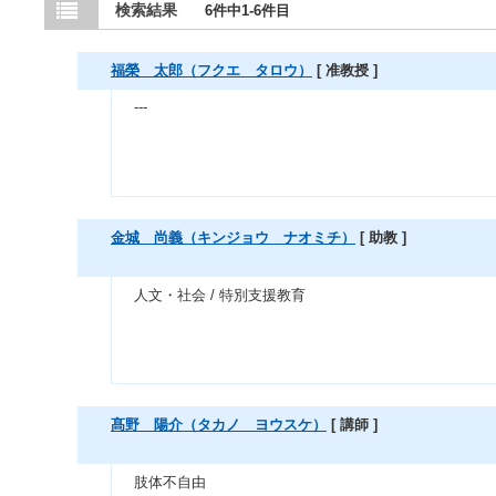
検索結果
6件中1-6件目
福榮 太郎（フクエ タロウ）
[ 准教授 ]
---
金城 尚義（キンジョウ ナオミチ）
[ 助教 ]
人文・社会 / 特別支援教育
髙野 陽介（タカノ ヨウスケ）
[ 講師 ]
肢体不自由