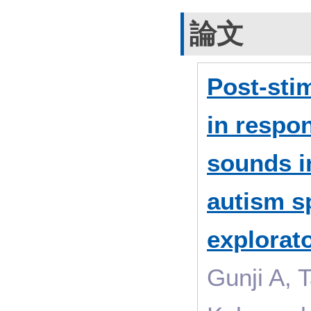
論文
Post-sti
in respo
sounds i
autism s
explorat
Gunji A, 