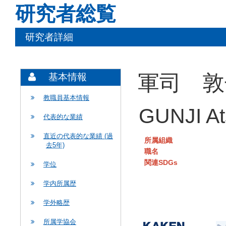
研究者総覧
研究者詳細
軍司 敦
基本情報
教職員基本情報
GUNJI At
代表的な業績
直近の代表的な業績 (過
所属組織
去5年)
職名
関連SDGs
学位
学内所属歴
学外略歴
所属学協会