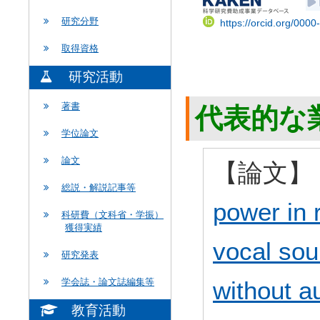
研究分野
https://orcid.org/000
取得資格
研究活動
著書
代表的な
学位論文
論文
【論文】
総説・解説記事等
power in 
科研費（文科省・学振）
獲得実績
vocal sou
研究発表
without a
学会誌・論文誌編集等
教育活動