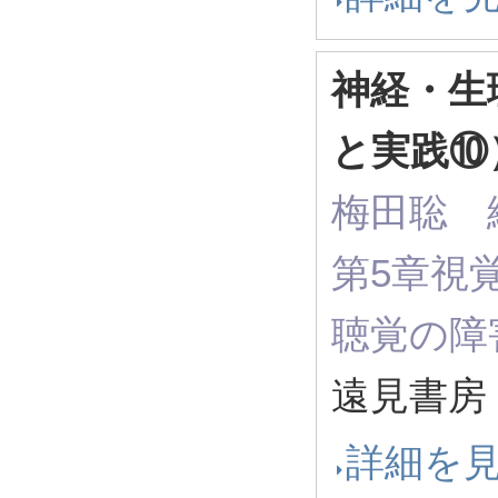
神経・生
と実践⑩
梅田聡 編
第5章視
聴覚の障
遠見書房 
詳細を