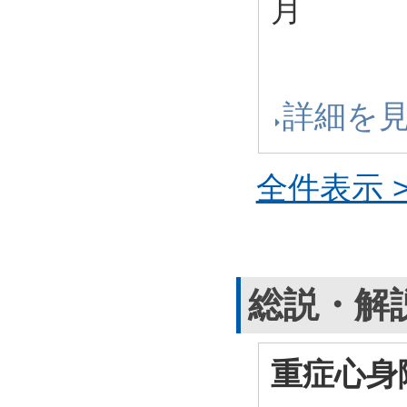
月
詳細を
全件表示 >
総説・解
重症心身