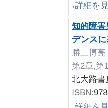
詳細を
知的障害
デンスに
勝二博亮 
第2章,第
北大路書房
ISBN:
97
詳細を