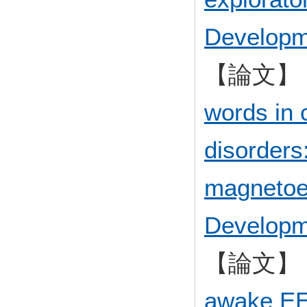
Developm
【論文】
words in c
disorders
magnetoe
Developm
【論文】
awake EE