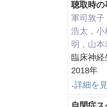
聴取時の
軍司敦子
浩太，小
明，山本
臨床神経生理
2018年
詳細を
自閉症ス