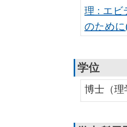
理 : 
のために
学位
博士（理