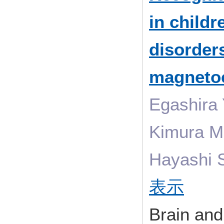
in childr
disorder
magneto
Egashira Y
Kimura M,
Hayashi 
表示
Brain an