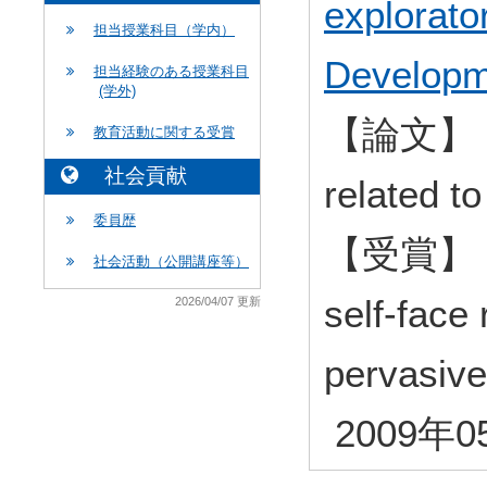
explorato
担当授業科目（学内）
Developm
担当経験のある授業科目
(学外)
【論文】 Rhy
教育活動に関する受賞
社会貢献
related t
委員歴
【受賞】 Eve
社会活動（公開講座等）
self-face 
2026/04/07 更新
pervasive
2009年0