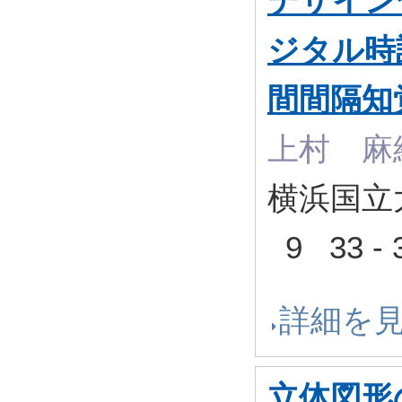
デザイン
ジタル時
間間隔知
上村 麻
横浜国立大
9 33 -
詳細を
立体図形