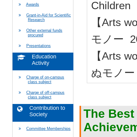
Children
Awards
Grant-in-Aid for Scientific
【Arts
Research
Other external funds
procured
モノー 20
Presentations
【Arts
Education
Activity
ぬモノー 2
Charge of on-campus
class subject
Charge of off-campus
class subject
Contribution to
The Best
Society
Achieveme
Committee Memberships