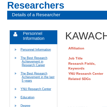
Researchers
Details of a Researcher
KAWACHI
Personnel
Information
Affiliation
Personnel Information
The Best Research
Job Title
Achievement in
Research Fields,
Research Career
Keywords
YNU Research Center
The Best Research
Achievement in the last
Related SDGs
5 years
YNU Research Center
Education
Degree