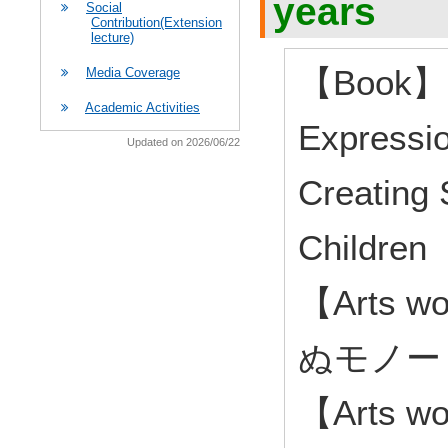
years
Social
Contribution(Extension
lecture)
【Book】 E
Media Coverage
Academic Activities
Expressio
Updated on 2026/06/22
Creating 
Children
【Arts
ぬモノー 2
【Arts