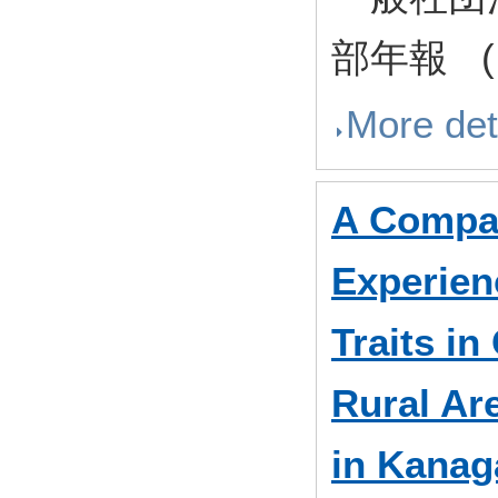
部年報 ( N
More det
A Compar
Experien
Traits i
Rural Ar
in Kanag