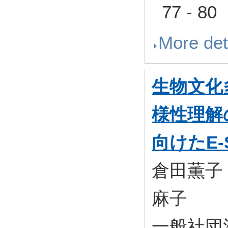
77 - 80
More det
生物文化
様性理解
向けたE-
倉田薫子
麻子
一般社団