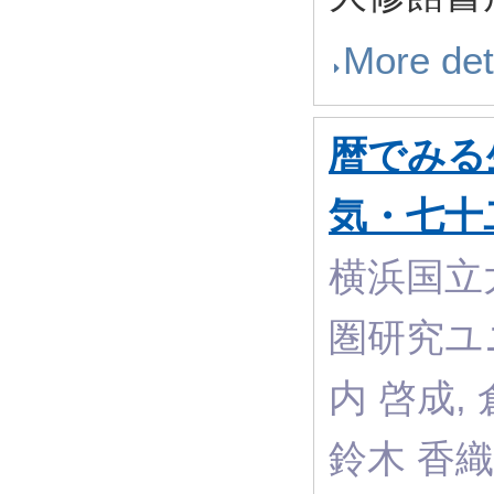
More det
暦でみる
気・七十
横浜国立
圏研究ユ
内 啓成, 
鈴木 香織,