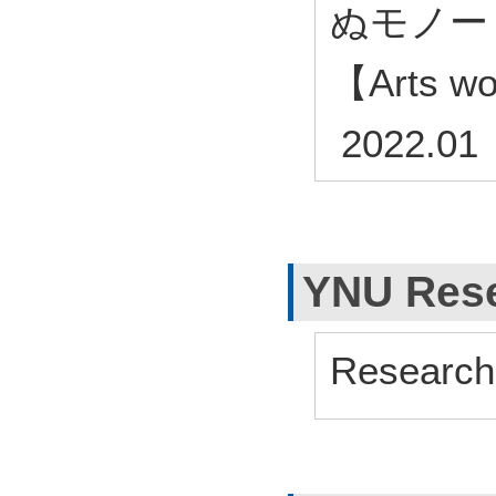
ぬモノー 2
【Arts
2022.01
YNU Rese
Research