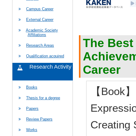
Campus Career
External Career
Academic Society
Affiliations
The Best
Research Areas
Achievem
Qualification acquired
Career
Research Activity
Books
【Book】 E
Thesis for a degree
Expressio
Papers
Review Papers
Creating 
Works