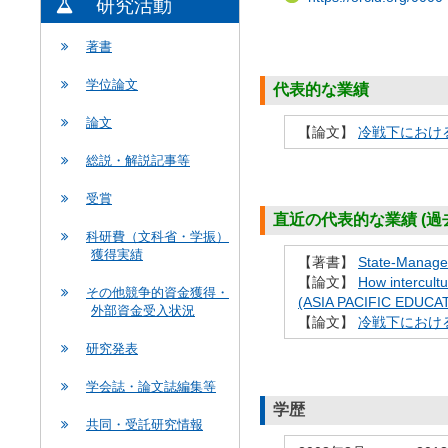
研究活動
著書
学位論文
代表的な業績
論文
【論文】
冷戦下におけ
総説・解説記事等
受賞
直近の代表的な業績 (過去
科研費（文科省・学振）
獲得実績
【著書】
State-Managed
【論文】
How intercultu
その他競争的資金獲得・
(ASIA PACIFIC EDUCA
外部資金受入状況
【論文】
冷戦下におけ
研究発表
学会誌・論文誌編集等
学歴
共同・受託研究情報