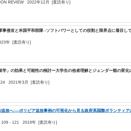
ATION REVIEW 2022年12月 [査読有り]
国軍事侵攻と米国平和部隊 ‐ソフトパワーとしての役割と限界点に着目して
23年 [査読有り]
期留学」の効果と可能性の検討ー大学生の他者理解とジェンダー観の変化
24 2021年3月 [査読有り]
の追放へ:―ボリビア追放事例の可視化から見る政府系国際ボランティア
109 - 121 2019年 [査読有り]