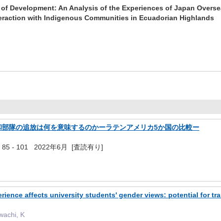
 of Development: An Analysis of the Experiences of Japan Overse
teraction with Indigenous Communities in Ecuadorian Highlands
和部隊の追放は何を意味するのかーラテンアメリカ5か国の比較ー
85 - 101 2022年6月 [査読有り]
rience affects university students' gender views: potential for t
wachi, K