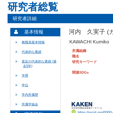
研究者総覧
研究者詳細
河内 久実子 (
基本情報
KAWACHI Kumiko
教職員基本情報
所属組織
代表的な業績
職名
直近の代表的な業績 (過
研究キーワード
去5年)
関連SDGs
学歴
学位
学内所属歴
所属学協会
https://orcid.org/000