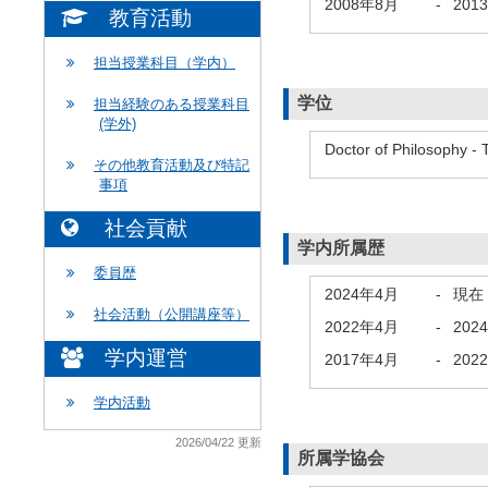
2008年8月
-
201
教育活動
担当授業科目（学内）
学位
担当経験のある授業科目
(学外)
Doctor of Philosophy - 
その他教育活動及び特記
事項
社会貢献
学内所属歴
委員歴
2024年4月
-
現在
社会活動（公開講座等）
2022年4月
-
202
学内運営
2017年4月
-
202
学内活動
2026/04/22 更新
所属学協会