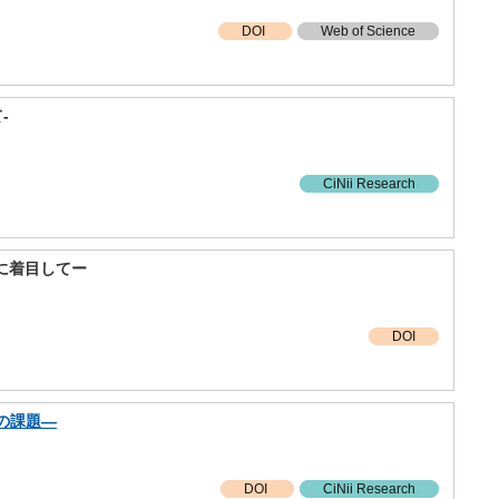
DOI
Web of Science
‐
CiNii Research
に着目してー
DOI
の課題―
DOI
CiNii Research