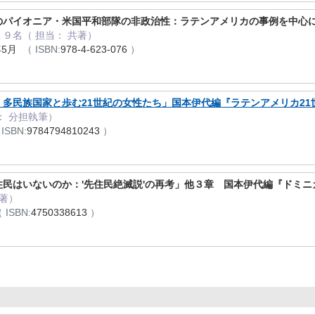
のパイオニア・米国平和部隊の非政治性：ラテンアメリカの事例を中心
９名（ 担当： 共著）
年5月
（ ISBN:
978-4-623-076
）
多民族国家と歩む21世紀の女性たち」国本伊代編『ラテンアメリカ21
： 分担執筆）
ISBN:
9784794810243
）
民はいないのか：'先住民絶滅説'の再考」他３章 国本伊代編『ドミニカ
共著）
 ISBN:
4750338613
）