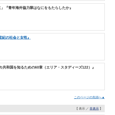
に」『青年海外協力隊はなにをもたらしたか』
世紀の社会と女性』
共和国を知るための60章（エリア・スタディーズ122）』
このページの先頭へ▲
【 表示 ／
非表示
】