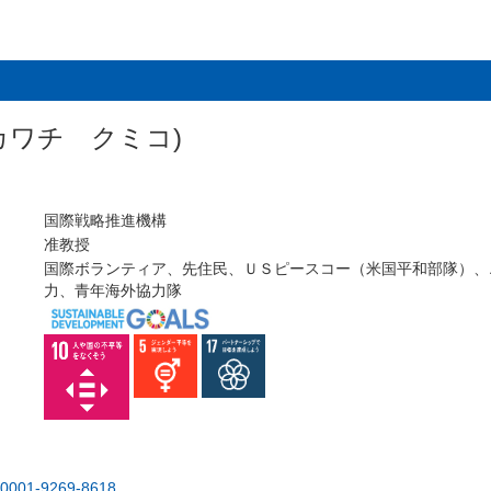
カワチ クミコ)
国際戦略推進機構
准教授
国際ボランティア、先住民、ＵＳピースコー（米国平和部隊）、
力、青年海外協力隊
0-0001-9269-8618