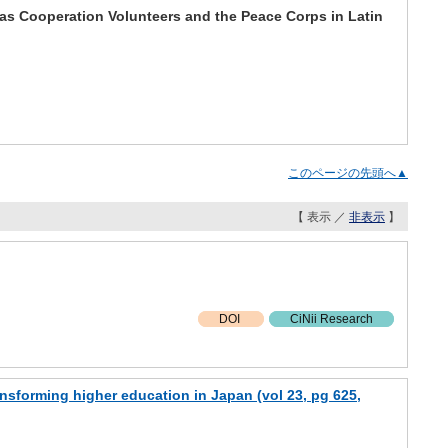
as Cooperation Volunteers and the Peace Corps in Latin
このページの先頭へ▲
【 表示 ／
非表示
】
DOI
CiNii Research
ransforming higher education in Japan (vol 23, pg 625,