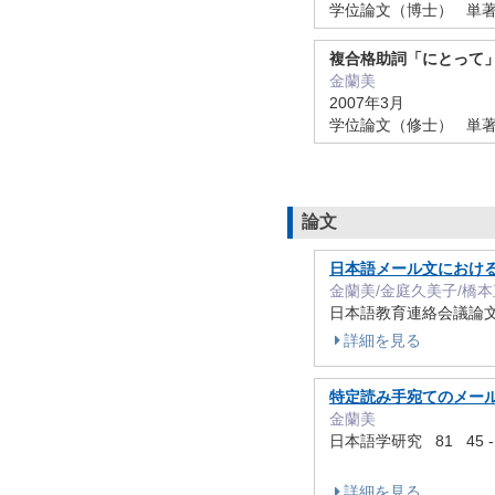
学位論文（博士） 単著
複合格助詞「にとって
金蘭美
2007年3月
学位論文（修士） 単著
論文
日本語メール文におけ
金蘭美/金庭久美子/橋
日本語教育連絡会議論文集 3
詳細を見る
特定読み手宛てのメー
金蘭美
日本語学研究 81 45 -
詳細を見る