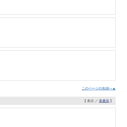
）
このページの先頭へ▲
【 表示 ／
非表示
】