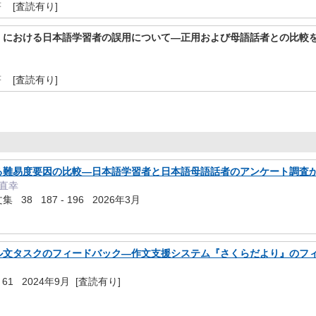
 [査読有り]
」における日本語学習者の誤用について―正用および母語話者との比較
 [査読有り]
る難易度要因の比較―日本語学習者と日本語母語話者のアンケート調査
本直幸
8 187 - 196 2026年3月
ル文タスクのフィードバック―作文支援システム『さくらだより』のフ
 61 2024年9月 [査読有り]