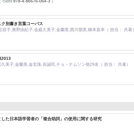
 ISBN:
978-4-86676-064-3
）
スク別書き言葉コーパス
植松容子,奥野由紀子,金庭久美子,金蘭美,西川朋美,橋本直幸（ 担当： 共著
013
庭久美子,金蘭美,金玄珠,谷誠司,チョ・ナムソン他29名（ 担当： 共著）
とした日本語学習者の「複合助詞」の使用に関する研究