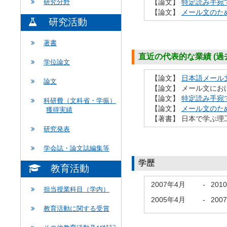
【論文】
特定読み手宛
研究分野
【論文】
メール文のた
研究活動
著書
直近の代表的な業績 (過去
学位論文
【論文】
日本語メール
論文
【論文】 メール文にお
【論文】
特定読み手宛
科研費（文科省・学振）
【論文】
メール文のた
獲得実績
【著書】 日本で学ぶ理工
研究発表
学会誌・論文誌編集等
学歴
教育活動
2007年4月
-
201
担当授業科目（学内）
2005年4月
-
200
教育活動に関する受賞