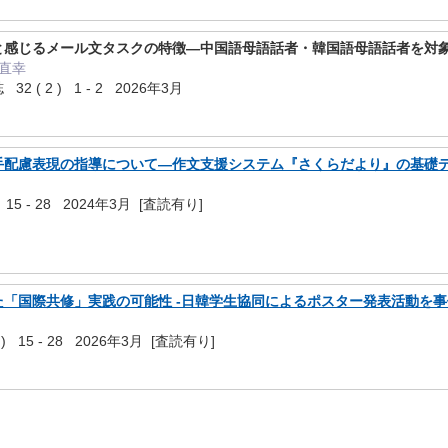
と感じるメール文タスクの特徴―中国語母語話者・韓国語母語話者を対
本直幸
( 2 ) 1 - 2 2026年3月
手配慮表現の指導について―作文支援システム『さくらだより』の基礎
15 - 28 2024年3月 [査読有り]
「国際共修」実践の可能性 ‐日韓学生協同によるポスター発表活動を事
 15 - 28 2026年3月 [査読有り]