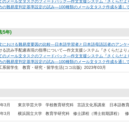
てのメール文タスクのフィードバック―作文支援システム『さくらだより
めの難易度判定基準設定の試み―100種類のメール文タスク作成を通して
5年)
文における難易度要因の比較―日本語学習者と日本語母語話者のアンケー
ける読み手配慮表現の指導について―作文支援システム『さくらだより』の
てのメール文タスクのフィードバック―作文支援システム『さくらだより
めの難易度判定基準設定の試み―100種類のメール文タスク作成を通して
系留学生 教育・研究・留学生活(ココ出版) 2023年03月
0年3月
東京学芸大学 学校教育研究科 言語文化系講座 日本語教
7年3月
横浜国立大学 教育学研究科 修士課程（博士前期課程） 