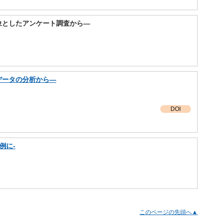
象としたアンケート調査から―
データの分析から―
DOI
例に‐
このページの先頭へ▲