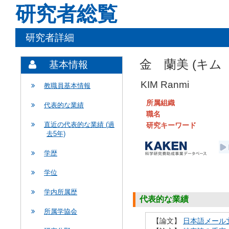
研究者総覧
研究者詳細
金 蘭美 (キム
基本情報
KIM Ranmi
教職員基本情報
所属組織
代表的な業績
職名
直近の代表的な業績 (過
研究キーワード
去5年)
学歴
学位
学内所属歴
代表的な業績
所属学協会
【論文】
日本語メール