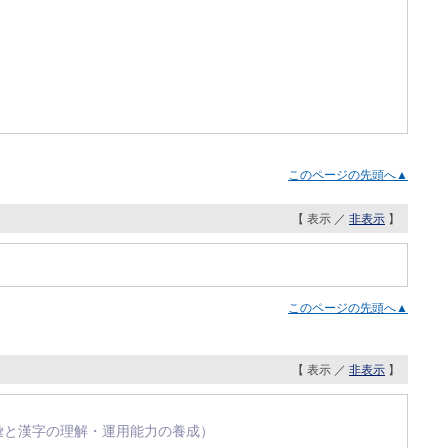
このページの先頭へ▲
【 表示 ／
非表示
】
このページの先頭へ▲
【 表示 ／
非表示
】
な語彙と漢字の理解・運用能力の養成）