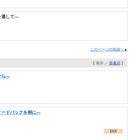
を通して―
このページの先頭へ▲
【 表示 ／
非表示
】
から―
ィードバックを例に―
DOI