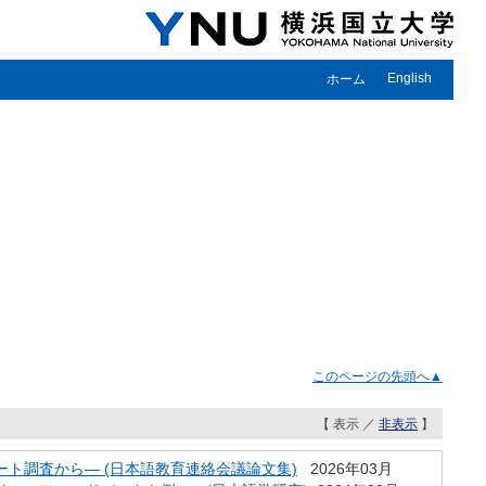
English
ホーム
このページの先頭へ▲
【 表示 ／
非表示
】
ト調査から― (日本語教育連絡会議論文集)
2026年03月