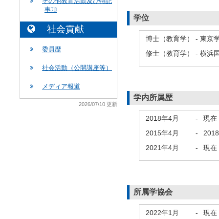
その他教育活動及び特記
事項
学位
社会貢献
博士（教育学） - 東京
委員歴
修士（教育学） - 横浜
社会活動（公開講座等）
メディア報道
学内所属歴
2026/07/10 更新
2018年4月
-
現在
2015年4月
-
201
2021年4月
-
現在
所属学協会
2022年1月
-
現在