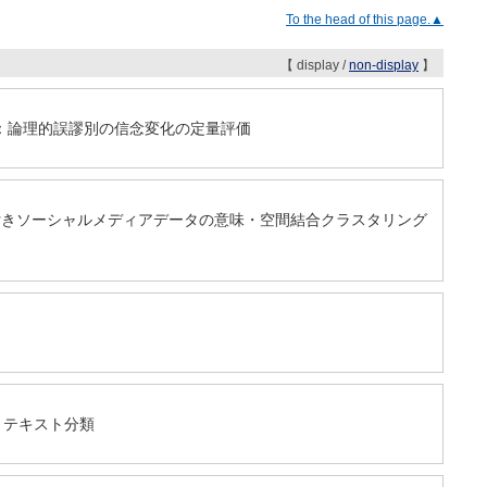
To the head of this page.▲
【 display /
non-display
】
のか：論理的誤謬別の信念変化の定量評価
情報付きソーシャルメディアデータの意味・空間結合クラスタリング
析とテキスト分類