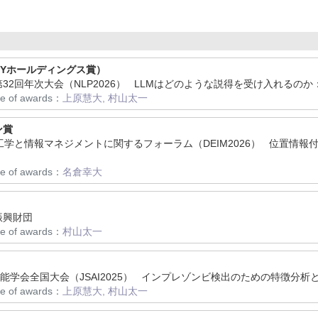
Yホールディングス賞）
会第32回年次大会（NLP2026） LLMはどのような説得を受け入れる
me of awards：
上原慧大, 村山太一
ン賞
データ工学と情報マネジメントに関するフォーラム（DEIM2026） 位置
me of awards：
名倉幸大
学振興財団
me of awards：
村山太一
人工知能学会全国大会（JSAI2025） インプレゾンビ検出のための特徴分
me of awards：
上原慧大, 村山太一