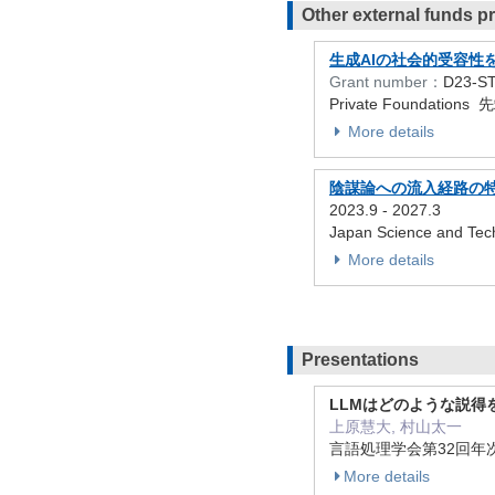
Other external funds p
生成AIの社会的受容性
Grant number：
D23-S
Private Foundat
More details
陰謀論への流入経路の
2023.9
-
2027.3
Japan Science 
More details
Presentations
LLMはどのような説
上原慧大, 村山太一
言語処理学会第32回年次大
More details