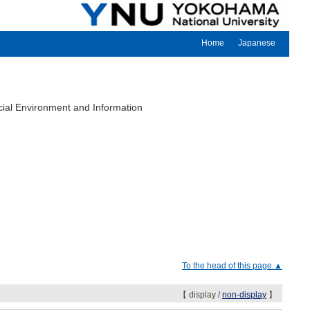
Home
Japanese
cial Environment and Information
To the head of this page.▲
【 display /
non-display
】