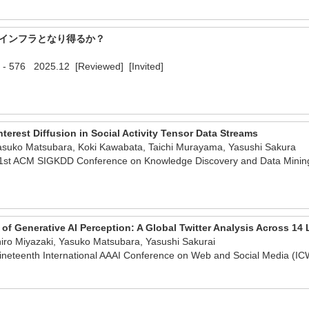
頼のインフラとなり得るか？
576 2025.12 [Reviewed] [Invited]
terest Diffusion in Social Activity Tensor Data Streams
asuko Matsubara, Koki Kawabata, Taichi Murayama, Yasushi Sakura
 31st ACM SIGKDD Conference on Knowledge Discovery and Data Mini
of Generative AI Perception: A Global Twitter Analysis Across 1
iro Miyazaki, Yasuko Matsubara, Yasushi Sakurai
Nineteenth International AAAI Conference on Web and Social Media 