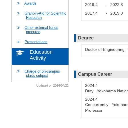
Awards
2019.4
-
2022.3
2017.4
-
2019.3
Grant-in-Aid for Scientific
Research
Other external funds
procured
Degree
Presentations
Doctor of Engineering -
Education
Activity
Charge of on-campus
Campus Career
class subject
2024.4
Updated on 2026/04/22
Duty Yokohama National
2024.4
Concurrently Yokohama
Professor