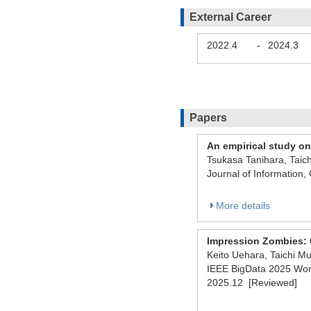
External Career
2022.4
-
2024.3
Papers
An empirical study on
Tsukasa Tanihara, Tai
Journal of Information
More details
Impression Zombies: C
Keito Uehara, Taichi 
IEEE BigData 2025 Work
2025.12 [Reviewed]