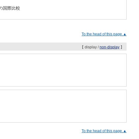
受容の国際比較
To the head of this page.▲
【 display /
non-display
】
To the head of this page.▲