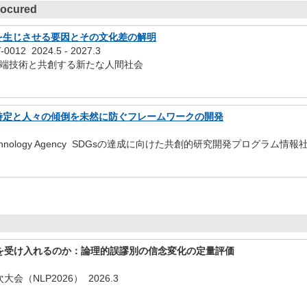
rocured
を生じさせる要因とその文化差の解明
T-0012
2024.5
-
2027.3
ions 先端技術と共創する新たな人間社会
特定と人々の傾倒を未然に防ぐフレームワークの開発
and Technology Agency SDGsの達成に向けた共創的研究開発プ
得を受け入れるのか：論理的誤謬別の信念変化の定量評価
会（NLP2026） 2026.3