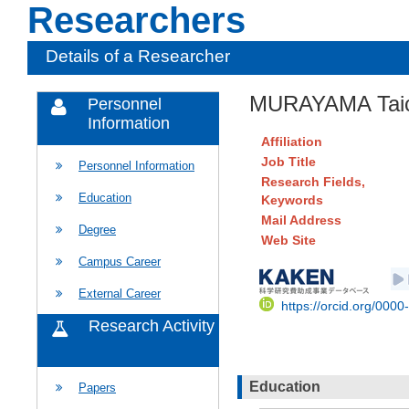
Researchers
Details of a Researcher
MURAYAMA Taic
Personnel
Information
Affiliation
Job Title
Personnel Information
Research Fields,
Education
Keywords
Mail Address
Degree
Web Site
Campus Career
External Career
https://orcid.org/000
Research Activity
Education
Papers