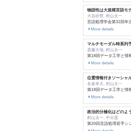
物語性は大規模言語モ
大谷紗慧, 村山太一
言語処理学会第32回年次大
More details
マルチモーダル時系列
斎藤大地, 村山太一
第18回データ工学と情報
More details
位置情報付きソーシャ
名倉幸大, 村山太一
第18回データ工学と情報
More details
政治的分極化はどのよ
村山太一, 中分遥
第20回言語処理若手シンポ
More details