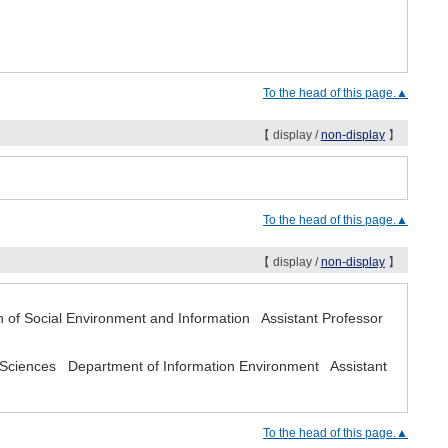
To the head of this page.▲
【 display /
non-display
】
To the head of this page.▲
【 display /
non-display
】
n of Social Environment and Information Assistant Professor
 Sciences Department of Information Environment Assistant
To the head of this page.▲