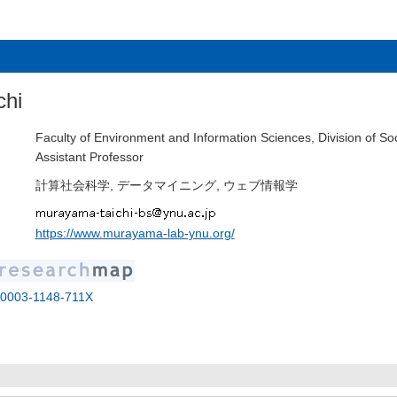
hi
Faculty of Environment and Information Sciences, Division of So
Assistant Professor
計算社会科学, データマイニング, ウェブ情報学
https://www.murayama-lab-ynu.org/
0-0003-1148-711X