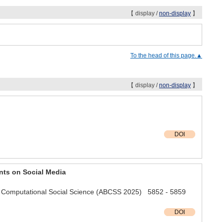
【 display /
non-display
】
To the head of this page.▲
【 display /
non-display
】
DOI
nts on Social Media
for Computational Social Science (ABCSS 2025) 5852 - 5859
DOI