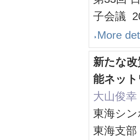
子会議 20
More det
新たな改
能ネット
大山俊幸 [I
東海シンポ
東海支部