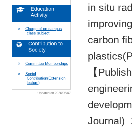
in situ r
Education
Activity
improving
Charge of on-campus
class subject
carbon fi
Contribution to
Society
plastics(
Committee Memberships
【Publish
Social
Contribution(Extension
lecture)
engineeri
Updated on 2026/05/07
developm
Journal)