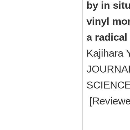
by in sit
vinyl mo
a radical 
Kajihara 
JOURNAL
SCIENCE 
[Reviewe