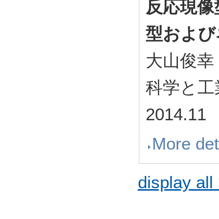
反応現像
型および
大山俊幸
科学と工業 8
2014.11
More det
display all