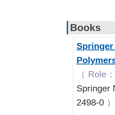
Books
Springer
Polymer
（ Role： 
Springer
2498-0