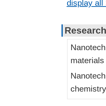
display all
Research
Nanotechn
materials
Nanotechn
chemistr