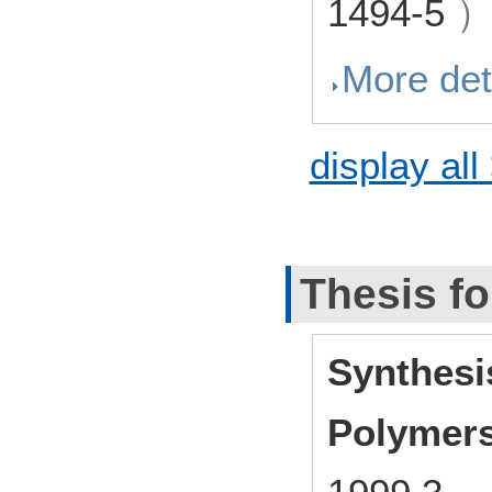
1494-5
More det
display all
Thesis fo
Synthesi
Polymer