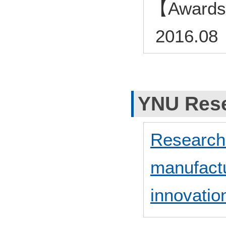
【Awar
2016.08
YNU Rese
Research
manufactu
innovatio