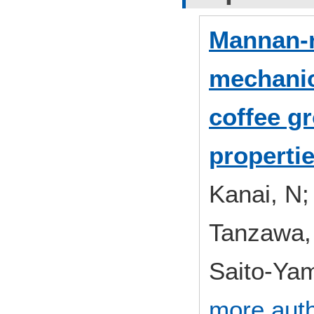
Mannan-r
mechanic
coffee g
properti
Kanai, N;
Tanzawa, 
Saito-Ya
more aut