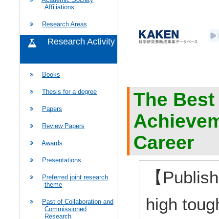
Affiliations
Research Areas
Research Activity
Books
Thesis for a degree
The Best
Papers
Achievem
Review Papers
Career
Awards
Presentations
【Publish
Preferred joint research
theme
high toug
Past of Collaboration and
Commissioned
Research