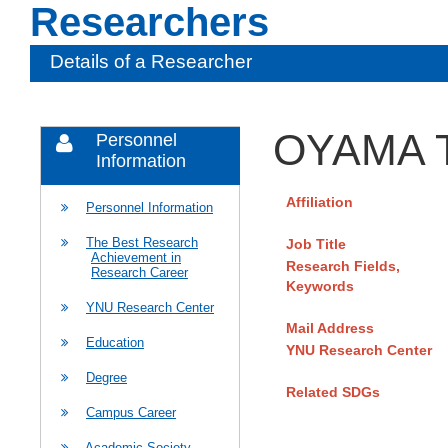
Researchers
Details of a Researcher
OYAMA T
Personnel
Information
Affiliation
Personnel Information
The Best Research
Job Title
Achievement in
Research Fields,
Research Career
Keywords
YNU Research Center
Mail Address
Education
YNU Research Center
Degree
Related SDGs
Campus Career
Academic Society