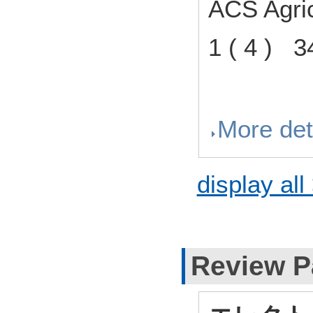
ACS Agri
1 ( 4 ) 
More det
display all
Review P