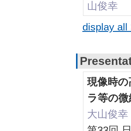
山俊幸
display all
Presenta
現像時の
ラ等の微
大山俊幸 [I
第33回