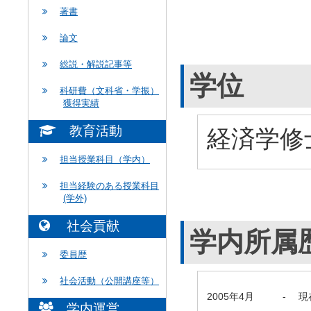
著書
論文
総説・解説記事等
学位
科研費（文科省・学振）
獲得実績
教育活動
経済学修士
担当授業科目（学内）
担当経験のある授業科目
(学外)
社会貢献
学内所属
委員歴
社会活動（公開講座等）
2005年4月
-
現
学内運営