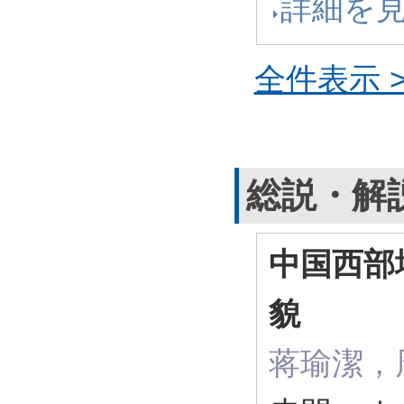
詳細を
全件表示 >
総説・解
中国西部
貌
蒋瑜潔，