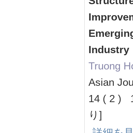
Structur
Improvem
Emerging
Industry
Truong H
Asian Jou
14 ( 2 
り]
詳細を