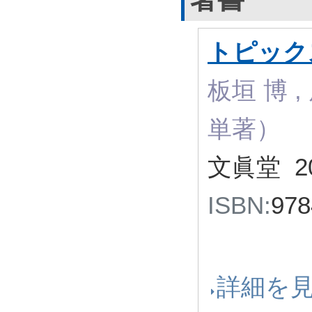
トピック
板垣 博 ,
単著）
文眞堂 2
ISBN:
97
詳細を