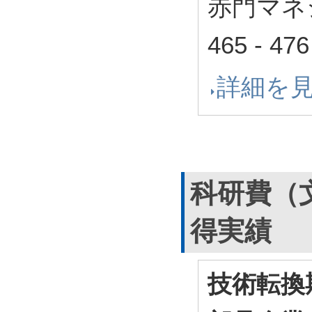
赤門マネジ
465 - 4
詳細を
科研費（
得実績
技術転換