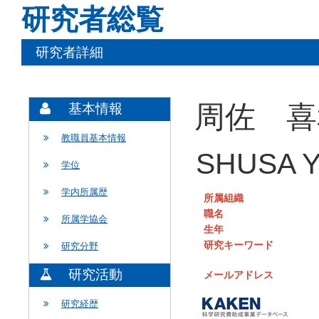
研究者総覧
研究者詳細
周佐 喜
基本情報
教職員基本情報
SHUSA Y
学位
学内所属歴
所属組織
職名
所属学協会
生年
研究キーワード
研究分野
研究活動
メールアドレス
研究経歴