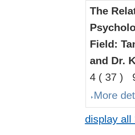
The Rela
Psycholo
Field: Ta
and Dr. 
4 ( 37 ) 
More det
display all