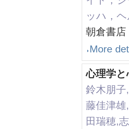
ッハ，ヘ
朝倉書
More det
心理学と
鈴木朋子,
藤佳津雄,
田瑞穂,