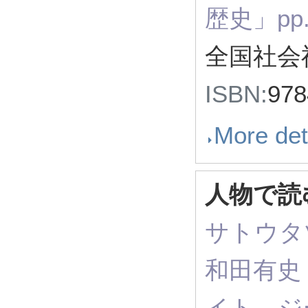
歴史」pp
全国社会
ISBN:
97
More det
人物で読
サトウタ
和田有史（ R
イト，ジ