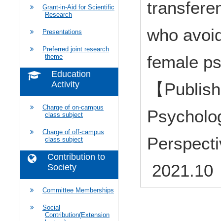
transfere
Grant-in-Aid for Scientific
Research
who avoid
Presentations
Preferred joint research
female p
theme
Education
【Publish
Activity
Charge of on-campus
Psycholog
class subject
Charge of off-campus
Perspecti
class subject
Contribution to
2021.10
Society
Committee Memberships
Social
Contribution(Extension