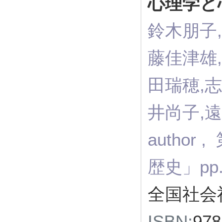
心理学と
鈴木朋子,
藤佳津雄,
田瑞穂,
井尚子,遠藤
autho
歴史」pp
全国社会
ISBN:
97