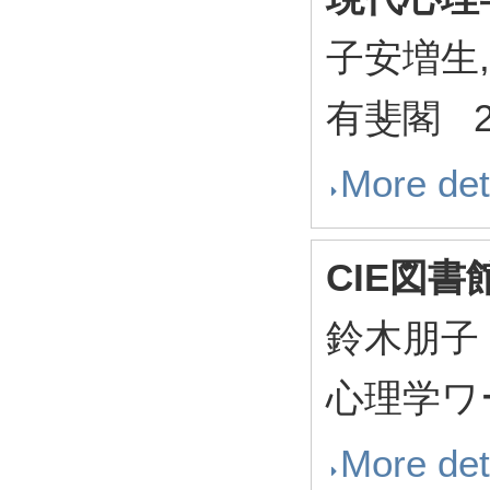
子安増生,
有斐閣 20
More det
CIE図書
鈴木朋子
心理学ワール
More det