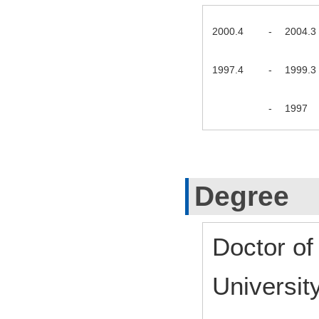
2000.4
-
2004.3
1997.4
-
1999.3
-
1997
Degree
Doctor of
Universit