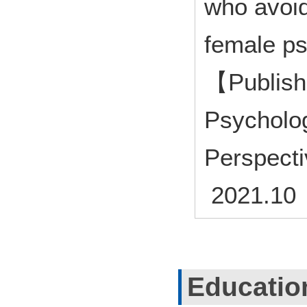
who avoid
female p
【Publish
Psycholog
Perspecti
2021.10
Educatio