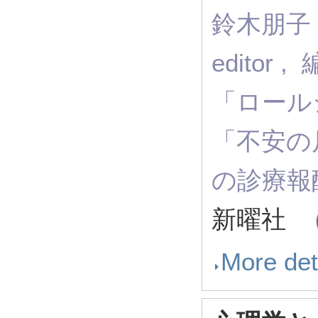
鈴木朋子，
edito
「ロールシ
「不安の尺
の診療報酬
新曜社
（
More det