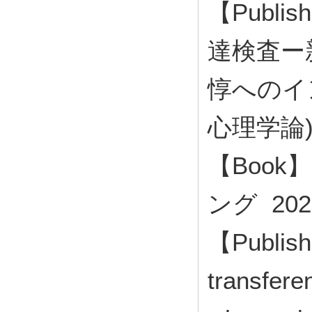
【Publi
達検査ー
惇へのイ
心理学論) 
【Boo
ング 202
【Publish
transfere