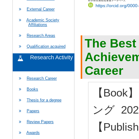
https://orcid.org/000
External Career
Academic Society
Affiliations
Research Areas
The Best
Qualification acquired
Achievem
Research Activity
Career
Research Career
【Boo
Books
Thesis for a degree
ング 202
Papers
Review Papers
【Publish
Awards