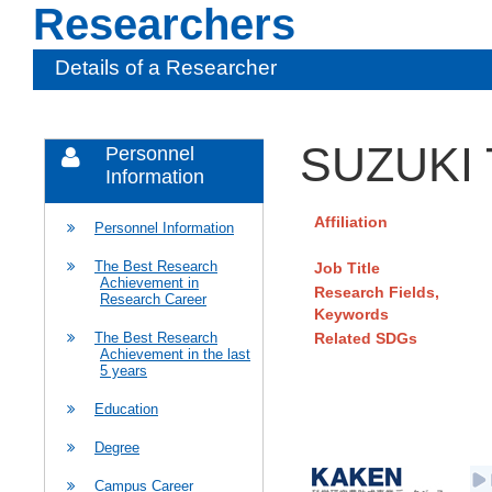
Researchers
Details of a Researcher
SUZUKI 
Personnel
Information
Affiliation
Personnel Information
The Best Research
Job Title
Achievement in
Research Fields,
Research Career
Keywords
Related SDGs
The Best Research
Achievement in the last
5 years
Education
Degree
Campus Career