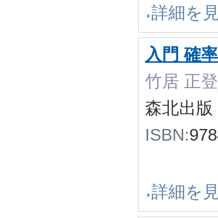
詳細を
入門 確
竹居 正登
森北出版 
ISBN:
97
詳細を