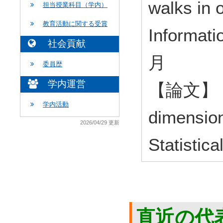
walks in
担当授業科目（学内）
教育活動に関する受賞
Informat
社会貢献
月
委員歴
学内運営
【論文】 Sca
学内活動
dimension
2026/04/29 更新
Statistic
直近の代表