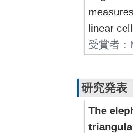
measures 
linear ce
受賞者：
研究発表
The elep
triangula