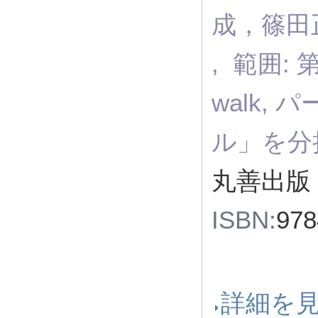
成，篠田
, 範囲: 第
walk,
ル」を分
丸善出版 
ISBN:
97
詳細を