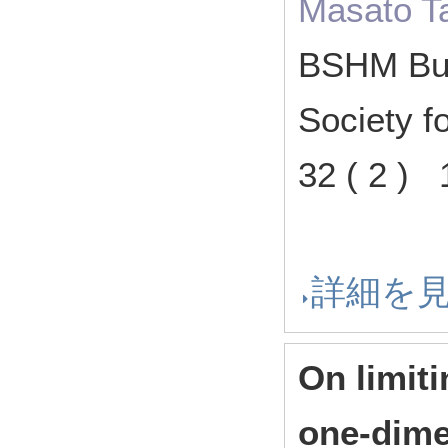
Masato T
BSHM Bull
Society f
32 ( 2 
詳細を
On limiti
one-dimen