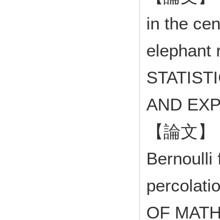
in the cen
elephant
STATIST
AND EX
【論文】 Com
Bernoulli
percola
OF MATH