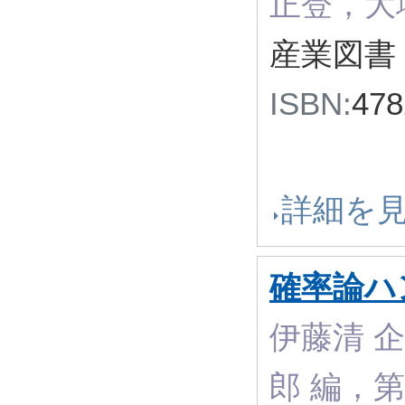
正登，大
産業図書 
ISBN:
47
詳細を
確率論ハ
伊藤清 
郎 編，