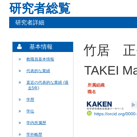
研究者総覧
研究者詳細
竹居 正
基本情報
教職員基本情報
TAKEI M
代表的な業績
直近の代表的な業績 (過
所属組織
去5年)
職名
学歴
学位
https://orcid.org/000
学内所属歴
学外略歴