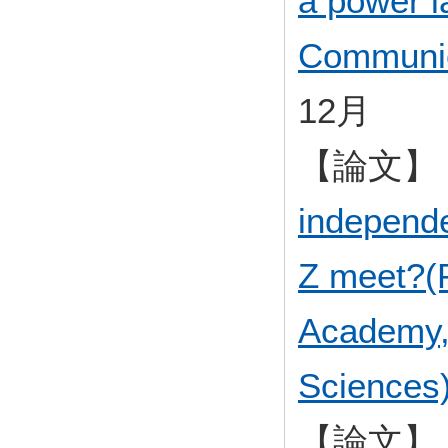
a power 
Communica
12月
【論文】
independ
Z meet?(P
Academy,
Sciences
【論文】 Ra