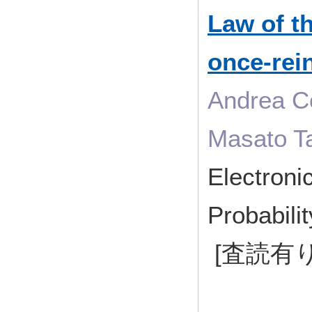
Law of th
once-rei
Andrea Co
Masato T
Electroni
Probabil
[査読有り