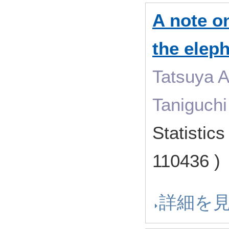
A note on
the elep
Tatsuya A
Taniguchi
Statistic
110436 
詳細を