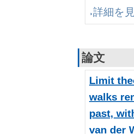
詳細を
論文
Limit th
walks re
past, wit
van der 