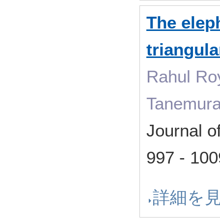
The elep
triangula
Rahul Roy
Tanemur
Journal o
997 - 
詳細を