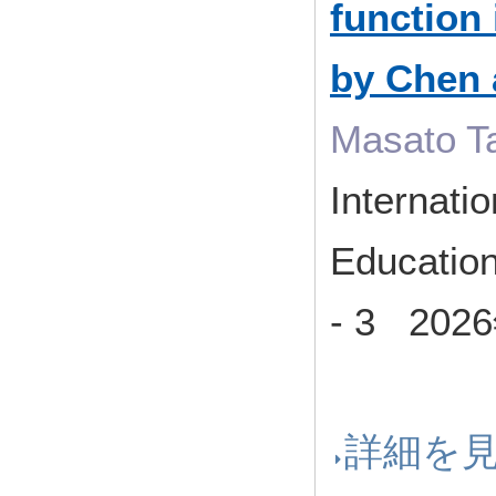
function 
by Chen
Masato T
Internati
Educatio
- 3 20
詳細を