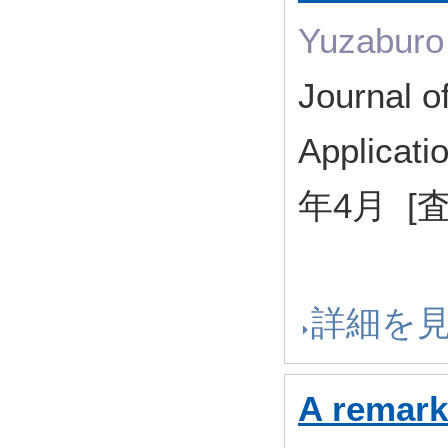
Yuzaburo
Journal o
Applicat
年4月 [
詳細を
A remark