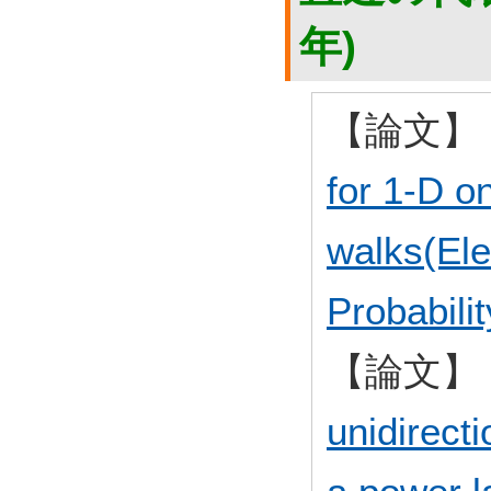
年)
【論文】
for 1-D o
walks(Ele
Probabilit
【論文】
unidirect