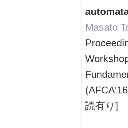
automat
Masato T
Proceedin
Workshop
Fundament
(AFCA'1
読有り]