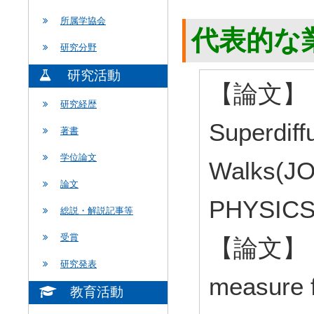
所属学協会
代表的な
研究分野
研究活動
【論文】 Gau
研究経歴
Superdif
著書
学位論文
Walks(J
論文
PHYSIC
総説・解説記事等
受賞
【論文】 The
研究発表
measure f
教育活動