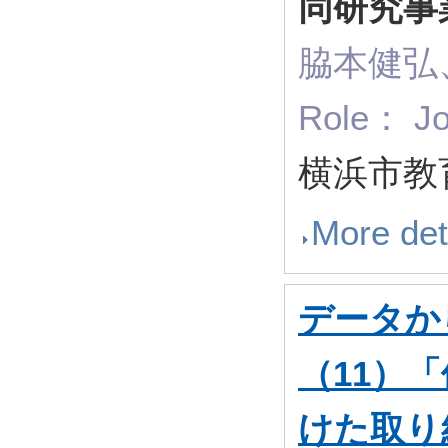
同研究事
脇本健弘
Role： Jo
横浜市教
More det
データか
（11）
けた取り