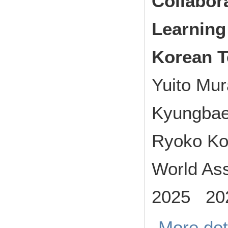
Collabor
Learning
Korean T
Yuito Mu
Kyungbae
Ryoko Ko
World Ass
2025 202
More det