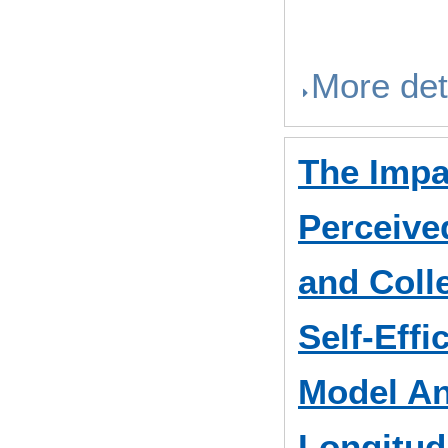
More det
The Impa
Perceive
and Coll
Self-Eff
Model An
Longitud