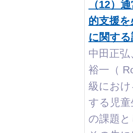
（12）
的支援を
に関する
中田正弘
裕一（ Rol
級におけ
する児童
の課題と