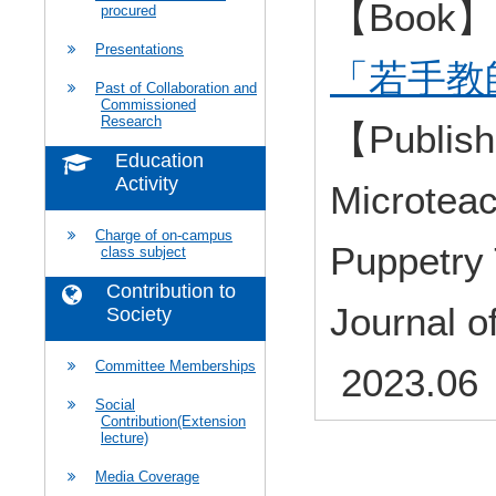
【Book
procured
Presentations
「若手教
Past of Collaboration and
Commissioned
Research
【Publish
Education
Activity
Microteac
Charge of on-campus
Puppetry 
class subject
Contribution to
Journal o
Society
Committee Memberships
2023.06
Social
Contribution(Extension
lecture)
Media Coverage