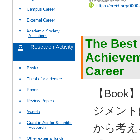
https://orcid.org/000
Campus Career
External Career
Academic Society
Affiliations
The Best
Research Activity
Achievem
Career
Books
Thesis for a degree
【Boo
Papers
Review Papers
ジメント
Awards
Grant-in-Aid for Scientific
から考える
Research
Other external funds