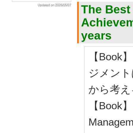
The Best
Updated on 2026/05/07
Achieveme
years
【Boo
ジメント
から考える
【Book】 S
Manageme