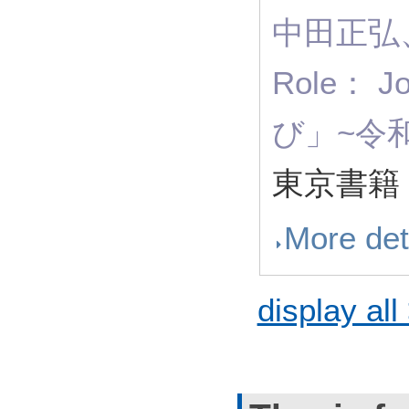
中田正弘
Role： J
び」~令
東京書籍
More det
display all