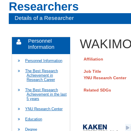
Researchers
Details of a Researcher
WAKIMOT
Personnel
Information
Affiliation
Personnel Information
The Best Research
Job Title
Achievement in
YNU Research Center
Research Career
Related SDGs
The Best Research
Achievement in the last
5 years
YNU Research Center
Education
Degree