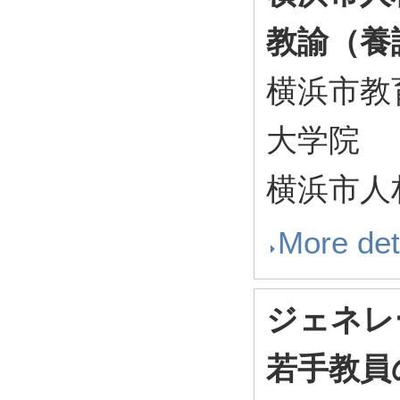
教諭（養
横浜市教
大学院
横浜市人材
More det
ジェネレ
若手教員