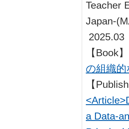
Teacher E
Japan-(
2025.03
【Book
の組織的
【Publish
<Article>
a Data-an