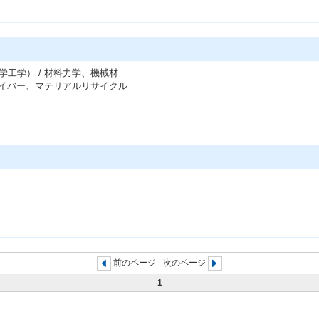
工学） / 材料力学、機械材
ァイバー、マテリアルリサイクル
前のページ - 次のページ
1