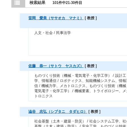
検索結果
101件中21-30件目
笹岡 愛美（ササオカ マナミ）
[ 教授 ]
人文・社会 / 民事法学
佐藤 恭一（サトウ ヤスカズ）
[ 教授 ]
ものづくり技術（機械・電気電子・化学工学） / 設計工
学、情報通信 / ロボティクス、知能機械システム、情報
信 / 機械力学、メカトロニクス、ものづくり技術（機械
電気電子・化学工学） / 機械要素、トライボロジー、メ
トロニクス
澁谷 忠弘（シブタニ タダヒロ）
[ 教授 ]
社会基盤（土木・建築・防災） / 社会システム工学、社
基盤（土木・建築・防災） / 安全工学、ものづくり技術