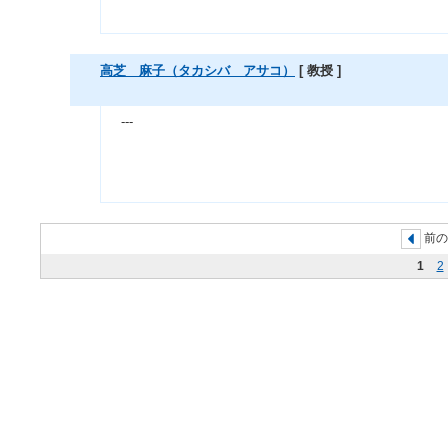
高芝 麻子（タカシバ アサコ）
[ 教授 ]
---
前の
1
2