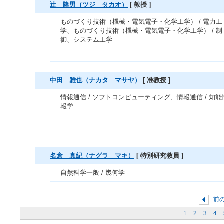
辻 隆男（ツジ タカオ）
[ 教授 ]
ものづくり技術（機械・電気電子・化学工学） / 電力工
学、ものづくり技術（機械・電気電子・化学工学） / 制
御、システム工学
中田 雅也（ナカタ マサヤ）
[ 准教授 ]
情報通信 / ソフトコンピューティング、情報通信 / 知能
報学
名倉 真紀（ナグラ マキ）
[ 特別研究教員 ]
自然科学一般 / 幾何学
前
1
2
3
4