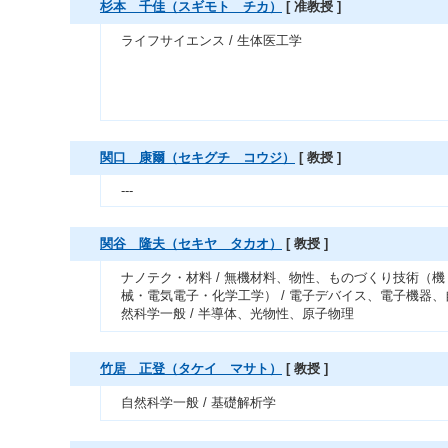
杉本 千佳（スギモト チカ）
[ 准教授 ]
ライフサイエンス / 生体医工学
関口 康爾（セキグチ コウジ）
[ 教授 ]
---
関谷 隆夫（セキヤ タカオ）
[ 教授 ]
ナノテク・材料 / 無機材料、物性、ものづくり技術（機
械・電気電子・化学工学） / 電子デバイス、電子機器、
然科学一般 / 半導体、光物性、原子物理
竹居 正登（タケイ マサト）
[ 教授 ]
自然科学一般 / 基礎解析学